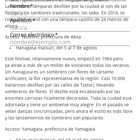
Las enormes lámparas desfilan por la ciudad al son de las
flautas y los tambores tradicionales, los taiko. En 2014, se
rompió el récord con una lámpara-castillo de 24 metros de
altura.
Acceso: Noshiro, prefectura de Akita
Hanagasa matsuri, del 5 al 7 de agosto
Este festival, relativamente nuevo, empezó en 1964 pero
ya atrae a más de un millón de visitantes todos los veranos.
Un
hanagasa
es un sombrero con flores de cártamo
artificiales, la flor representativa de la región. Casi 10.000
bailarines desfilan por las calles de Tottori, llevando
sombreros de flores. El desfile está encabezado por las
enormes carrozas ricamente decoradas. Toda la ciudad está
adornada y tiene un ambiente muy alegre. En el pasado se
veían danzas sincronizadas, pero ahora el estilo es más libre
y los lanzamientos de sombrero son populares.
Acceso: Yamagata, prefectura de Yamagata
Shan shan matsuri, del 13 al 15 de agosto