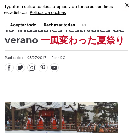
Facebook
Twitter
Instagram
Pinterest
Youtube
Tamaño
0
MENU
10 inusuales festivales de
verano
一風変わった夏祭り
Publicado el : 05/07/2017
Por : K.C.
Close