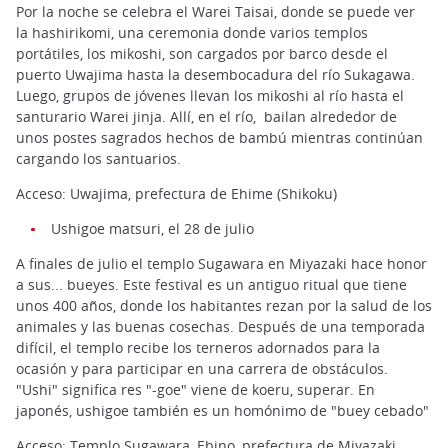
Por la noche se celebra el Warei Taisai, donde se puede ver
la hashirikomi, una ceremonia donde varios templos
portátiles, los mikoshi, son cargados por barco desde el
puerto Uwajima hasta la desembocadura del río Sukagawa.
Luego, grupos de jóvenes llevan los mikoshi al río hasta el
santurario Warei jinja. Allí, en el río, bailan alrededor de
unos postes sagrados hechos de bambú mientras continúan
cargando los santuarios.
Acceso: Uwajima, prefectura de Ehime (Shikoku)
Ushigoe matsuri, el 28 de julio
A finales de julio el templo Sugawara en Miyazaki hace honor
a sus... bueyes. Este festival es un antiguo ritual que tiene
unos 400 años, donde los habitantes rezan por la salud de los
animales y las buenas cosechas. Después de una temporada
difícil, el templo recibe los terneros adornados para la
ocasión y para participar en una carrera de obstáculos.
"Ushi" significa res "-goe" viene de koeru, superar. En
japonés, ushigoe también es un homónimo de "buey cebado"
Acceso: Templo Sugawara, Ebino, prefectura de Miyazaki