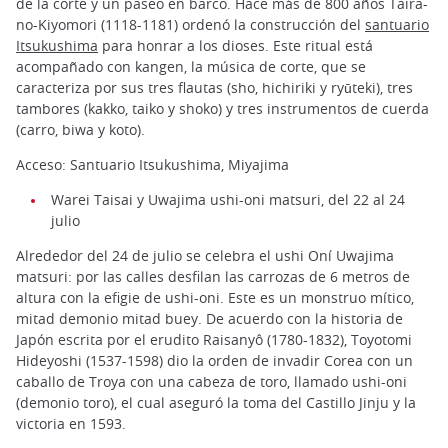
de la corte y un paseo en barco. Hace más de 800 años Taira-
no-Kiyomori (1118-1181) ordenó la construcción del
santuario
Itsukushima
para honrar a los dioses. Este ritual está
acompañado con kangen, la música de corte, que se
caracteriza por sus tres flautas (sho, hichiriki y ryūteki), tres
tambores (kakko, taiko y shoko) y tres instrumentos de cuerda
(carro, biwa y koto).
Acceso: Santuario Itsukushima, Miyajima
Warei Taisai y Uwajima ushi-oni matsuri, del 22 al 24
julio
Alrededor del 24 de julio se celebra el ushi Oní Uwajima
matsuri: por las calles desfilan las carrozas de 6 metros de
altura con la efigie de ushi-oni. Este es un monstruo mítico,
mitad demonio mitad buey. De acuerdo con la historia de
Japón escrita por el erudito Raisanyô (1780-1832), Toyotomi
Hideyoshi (1537-1598) dio la orden de invadir Corea con un
caballo de Troya con una cabeza de toro, llamado ushi-oni
(demonio toro), el cual aseguró la toma del Castillo Jinju y la
victoria en 1593.