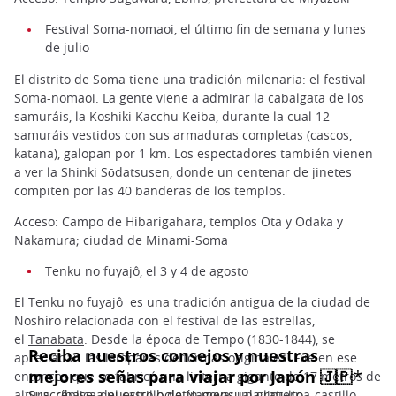
Festival Soma-nomaoi, el último fin de semana y lunes
de julio
El distrito de Soma tiene una tradición milenaria: el festival
Soma-nomaoi. La gente viene a admirar la cabalgata de los
samuráis, la Koshiki Kacchu Keiba, durante la cual 12
samuráis vestidos con sus armaduras completas (cascos,
katana), galopan por 1 km. Los espectadores también vienen
a ver la Shinki Sōdatsusen, donde un centenar de jinetes
compiten por las 40 banderas de los templos.
Acceso: Campo de Hibarigahara, templos Ota y Odaka y
Nakamura; ciudad de Minami-Soma
Tenku no fuyajô, el 3 y 4 de agosto
El Tenku no fuyajô es una tradición antigua de la ciudad de
Noshiro relacionada con el festival de las estrellas,
el
Tanabata
. Desde la época de Tempo (1830-1844), se
apreciaban las lámparas de formas originales. Fue en ese
entonces que se fabricó una linterna gigante de 17 metros de
altura, réplica del castillo de Nagoya: una linterna-castillo.