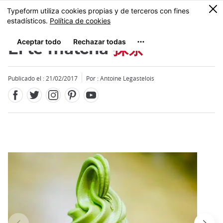
Facebook
Twitter
Instagram
Pinterest
Youtube
Tamaño
0
MENU
El té matcha
抹茶
Publicado el : 21/02/2017
Por : Antoine Legastelois
Close