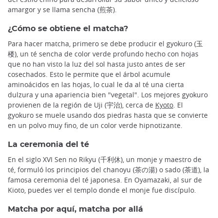
amargor y se llama sencha (煎茶).
¿Cómo se obtiene el matcha?
Para hacer matcha, primero se debe producir el gyokuro (玉
楼), un té sencha de color verde profundo hecho con hojas
que no han visto la luz del sol hasta justo antes de ser
cosechados. Esto le permite que el árbol acumule
aminoácidos en las hojas, lo cual le da al té una cierta
dulzura y una apariencia bien "vegetal". Los mejores gyokuro
provienen de la región de Uji (宇治), cerca de
Kyoto
. El
gyokuro se muele usando dos piedras hasta que se convierte
en un polvo muy fino, de un color verde hipnotizante.
La ceremonia del té
En el siglo XVI Sen no Rikyu (千利休), un monje y maestro de
té, formuló los principios del chanoyu (茶の湯) o sado (茶道), la
famosa ceremonia del té japonesa. En Oyamazaki, al sur de
Kioto, puedes ver el templo donde el monje fue discípulo.
Matcha por aquí, matcha por allá