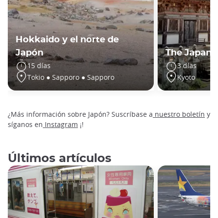
Hokkaido y el norte de
Japón
The Japan o
15 días
3 días
Tokio ● Sapporo ● Sapporo
Kyoto
¿Más información sobre Japón? Suscríbase a
nuestro boletín
y
síganos en
Instagram
¡!
Últimos artículos