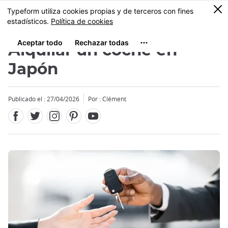
Facebook
Twitter
Instagram
Pinterest
Youtube
Tamaño
0
MENU
Alquilar un coche en
Japón
Publicado el : 27/04/2026
Por : Clément