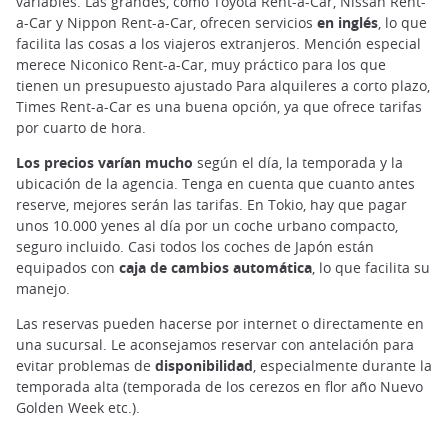
variables. Las grandes, como Toyota Rent-a-Car, Nissan Rent-
a-Car y Nippon Rent-a-Car, ofrecen servicios
en inglés
, lo que
facilita las cosas a los viajeros extranjeros. Mención especial
merece Niconico Rent-a-Car, muy práctico para los que
tienen un presupuesto ajustado Para alquileres a corto plazo,
Times Rent-a-Car es una buena opción, ya que ofrece tarifas
por cuarto de hora.
Los precios varían mucho
según el día, la temporada y la
ubicación de la agencia. Tenga en cuenta que cuanto antes
reserve, mejores serán las tarifas. En Tokio, hay que pagar
unos 10.000 yenes al día por un coche urbano compacto,
seguro incluido. Casi todos los coches de Japón están
equipados con
caja de cambios automática
, lo que facilita su
manejo.
Las reservas pueden hacerse por internet o directamente en
una sucursal. Le aconsejamos reservar con antelación para
evitar problemas de
disponibilidad
, especialmente durante la
temporada alta (temporada de los cerezos en flor año Nuevo
Golden Week etc.).