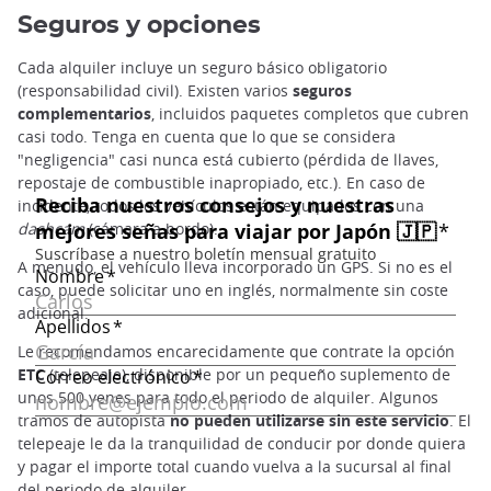
Seguros y opciones
Cada alquiler incluye un seguro básico obligatorio
(responsabilidad civil). Existen varios
seguros
complementarios
, incluidos paquetes completos que cubren
casi todo. Tenga en cuenta que lo que se considera
"negligencia" casi nunca está cubierto (pérdida de llaves,
repostaje de combustible inapropiado, etc.). En caso de
incidente, todos los vehículos están equipados con una
dashcam
(cámara a bordo).
A menudo, el vehículo lleva incorporado un GPS. Si no es el
caso, puede solicitar uno en inglés, normalmente sin coste
adicional.
Le recomendamos encarecidamente que contrate la opción
ETC
(telepeaje), disponible por un pequeño suplemento de
unos 500 yenes para todo el periodo de alquiler. Algunos
tramos de autopista
no pueden utilizarse sin este servicio
. El
telepeaje le da la tranquilidad de conducir por donde quiera
y pagar el importe total cuando vuelva a la sucursal al final
del periodo de alquiler.