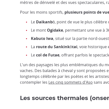
mètres de dénivelé et des vues spectaculaires, r
Pour les moins sportifs,
plusieurs points de v
Le
Daikanbō
, point de vue le plus célèb
Le mont
Ogidake
, permettant une vue à 3
Kabuto Iwa
, situé sur la partie nord-oues
La
route du Sankinkōtai
, voie historique
Le
col de Futae
, offrant parfois le spect
L'un des paysages les plus emblématiques du mo
vaches. Des balades à cheval y sont proposées e
longtemps célébrée par les poètes et les artistes
contempler les
Les cinq sommets d'Aso
sans avoi
Les sources thermales (onse