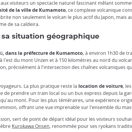
re aux visiteurs un spectacle naturel fascinant mêlant somm
mité de la ville de Kumamoto
, ce complexe volcanique const
l abrite non seulement le volcan le plus actif du Japon, mais
me de sa caldeira.
 sa situation géographique
shū, dans la préfecture de Kumamoto
, à environ 1h30 de tr
es à l'est du mont Unzen et à 150 kilomètres au nord du vol
pon, précisément à l'intersection des chaînes volcaniques qui
voyageurs. La plus pratique reste la
location de voiture
, le
ble de prendre un train local ou un bus express depuis la 
usqu'au mont. Pour les plus téméraires, une expérience origi
minion, offrant une vue imprenable sur l'ensemble du mass
ession, sert de point de départ idéal pour les visiteurs souha
lèbre
Kurokawa Onsen
, renommée pour ses ryokans tradition