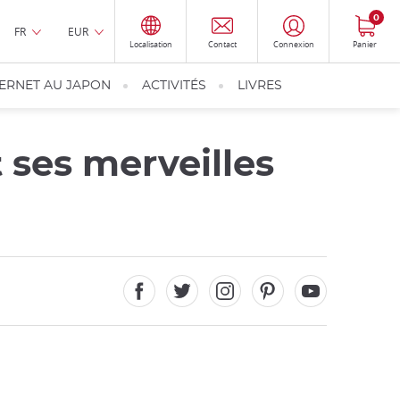
0
FR
EUR
Localisation
Contact
Connexion
Panier
TERNET AU JAPON
ACTIVITÉS
LIVRES
 ses merveilles