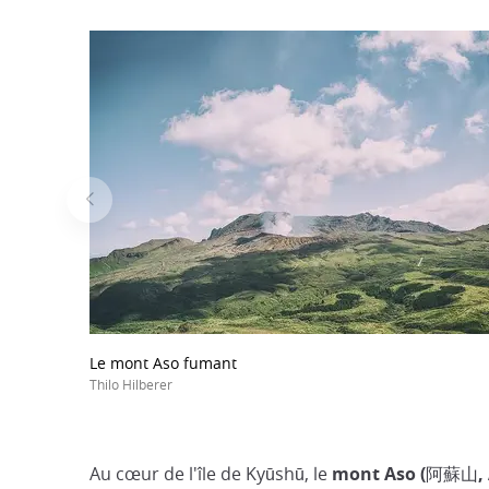
Le mont Aso fumant
Thilo Hilberer
Au cœur de l'île de Kyūshū, le
mont Aso (阿蘇山, A