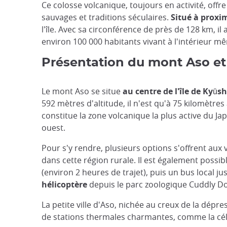
Ce colosse volcanique, toujours en activité, off
sauvages et traditions séculaires.
Situé à proxi
l'île. Avec sa circonférence de près de 128 km, i
environ 100 000 habitants vivant à l'intérieur mê
Présentation du mont Aso et
Le mont Aso se situe
au centre de l'île de Kyū
592 mètres d'altitude, il n'est qu'à 75 kilomètr
constitue la zone volcanique la plus active du Ja
ouest.
Pour s'y rendre, plusieurs options s'offrent aux 
dans cette région rurale. Il est également possi
(environ 2 heures de trajet), puis un bus local j
hélicoptère
depuis le parc zoologique Cuddly Do
La petite ville d'Aso, nichée au creux de la dépr
de stations thermales charmantes, comme la cé