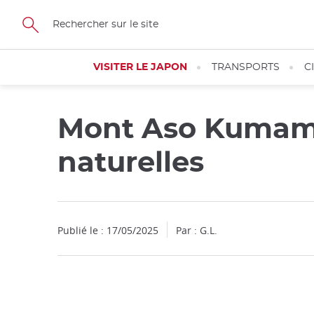
Facebook
Twitter
Instagram
Pinterest
Youtube
Skip
to
main
content
VISITER LE JAPON
TRANSPORTS
C
Mont Aso Kumamoto
Fermer
naturelles
Publié le : 17/05/2025
Par : G.L.