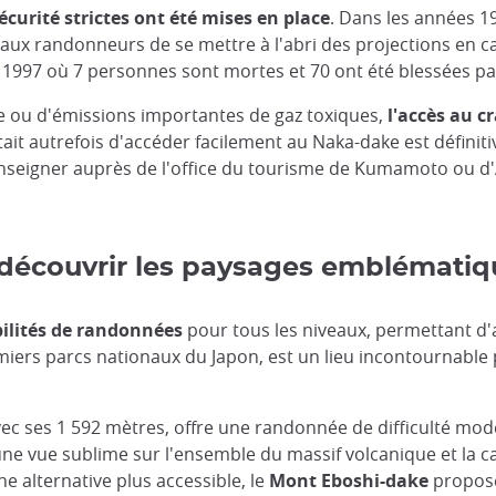
curité strictes ont été mises en place
. Dans les années 1
ux randonneurs de se mettre à l'abri des projections en ca
1997 où 7 personnes sont mortes et 70 ont été blessées par
se ou d'émissions importantes de gaz toxiques,
l'accès au c
ait autrefois d'accéder facilement au Naka-dake est définit
nseigner auprès de l'office du tourisme de Kumamoto ou d'A
découvrir les paysages emblémati
bilités de randonnées
pour tous les niveaux, permettant d'
remiers parcs nationaux du Japon, est un lieu incontournabl
 avec ses 1 592 mètres, offre une randonnée de difficulté mo
 vue sublime sur l'ensemble du massif volcanique et la cal
e alternative plus accessible, le
Mont Eboshi-dake
propose