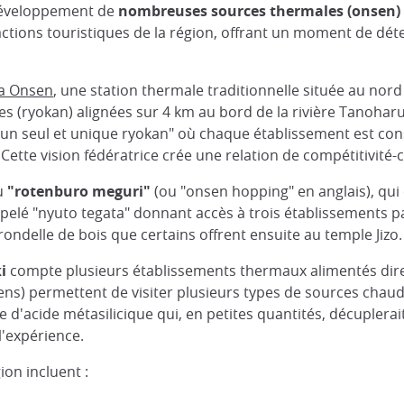
 développement de
nombreuses sources thermales (onsen) a
actions touristiques de la région, offrant un moment de dét
a Onsen
, une station thermale traditionnelle située au nor
s (ryokan) alignées sur 4 km au bord de la rivière Tanoharu,
"un seul et unique ryokan" où chaque établissement est c
 Cette vision fédératrice crée une relation de compétitivité
u
"rotenburo meguri"
(ou "onsen hopping" en anglais), qui 
pelé "nyuto tegata" donnant accès à trois établissements pa
ondelle de bois que certains offrent ensuite au temple Jizo.
i
compte plusieurs établissements thermaux alimentés dir
 yens) permettent de visiter plusieurs types de sources cha
acide métasilicique qui, en petites quantités, décuplerait 
'expérience.
on incluent :