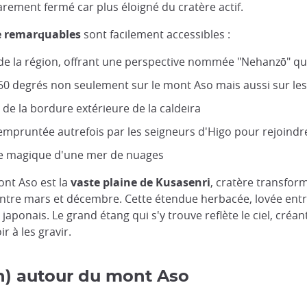
arement fermé car plus éloigné du cratère actif.
ue remarquables
sont facilement accessibles :
re de la région, offrant une perspective nommée "Nehanzō" q
60 degrés non seulement sur le mont Aso mais aussi sur le
t de la bordure extérieure de la caldeira
 empruntée autrefois par les seigneurs d'Higo pour rejoindre
acle magique d'une mer de nuages
nt Aso est la
vaste plaine de Kusasenri
, cratère transfor
ntre mars et décembre. Cette étendue herbacée, lovée entr
 japonais. Le grand étang qui s'y trouve reflète le ciel, cr
r à les gravir.
n) autour du mont Aso