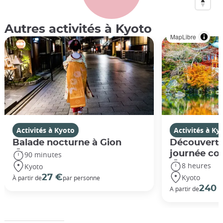
Autres activités à Kyoto
MapLibre
Activités à Kyoto
Activités à Ky
Balade nocturne à Gion
Découverte
journée co
90 minutes
8 heures
Kyoto
Kyoto
27 €
À partir de
par personne
240 
A partir de