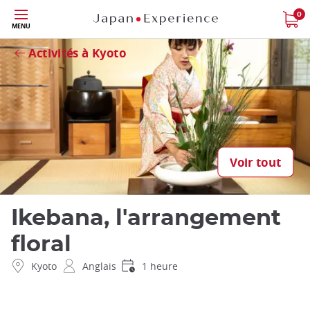
Skip
0
Fermer
MENU
to
main
Activités à Kyoto
content
Voir tout
Ikebana, l'arrangement
floral
Kyoto
Anglais
1 heure