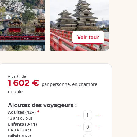
Voir tout
À partir de
1 602 €
par personne, en chambre
double
Ajoutez des voyageurs :
Adultes (12+)
*
13 ans ou plus
Enfants (3-11)
De 3 à 12 ans
Bébés (0-2)