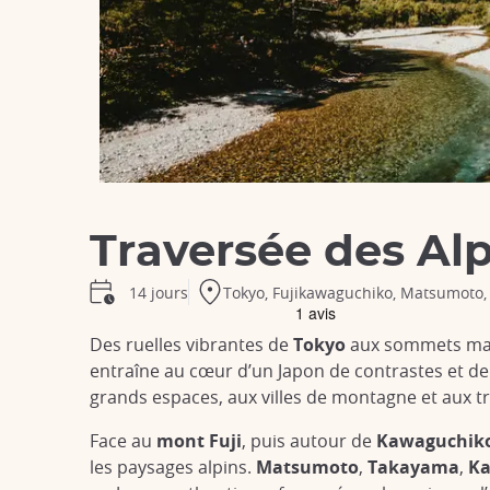
Traversée des Al
Tokyo, Fujikawaguchiko, Matsumoto
14 jours
Des ruelles vibrantes de
Tokyo
aux sommets ma
entraîne au cœur d’un Japon de contrastes et de r
grands espaces, aux villes de montagne et aux t
Face au
mont Fuji
, puis autour de
Kawaguchik
les paysages alpins.
Matsumoto
,
Takayama
,
K