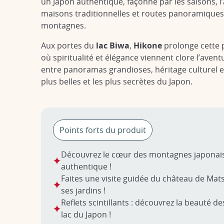
un Japon authentique, façonné par les saisons, l’a
maisons traditionnelles et routes panoramique
montagnes.
Aux portes du
lac Biwa
,
Hikone
prolonge cette p
où spiritualité et élégance viennent clore l’ave
entre panoramas grandioses, héritage culturel et
plus belles et les plus secrètes du Japon.
Points forts du produit
Découvrez le cœur des montagnes japonaise
authentique !
Faites une visite guidée du château de Ma
ses jardins !
Reflets scintillants : découvrez la beauté d
lac du Japon !