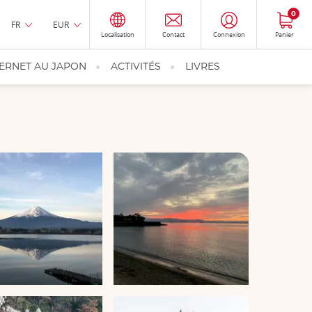
0
FR
EUR
Localisation
Contact
Connexion
Panier
TERNET AU JAPON
ACTIVITÉS
LIVRES