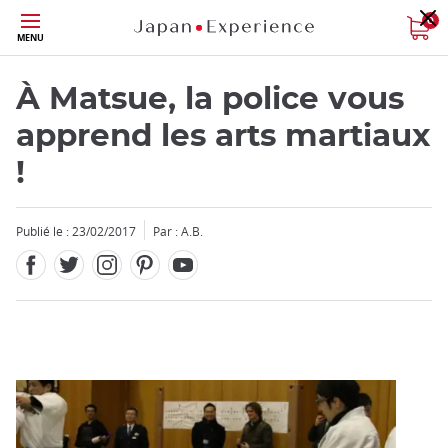
Facebook
Twitter
Instagram
Pinterest
Youtube
Skip
0
MENU
to
main
content
À Matsue, la police vous
apprend les arts martiaux
!
Fermer
Publié le : 23/02/2017
Par : A.B.