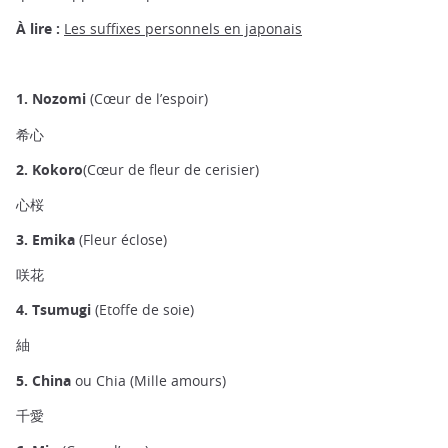
À lire :
Les suffixes personnels en japonais
1. Nozomi
(Cœur de l’espoir)
希心
2. Kokoro
(Cœur de fleur de cerisier)
心桜
3. Emika
(Fleur éclose)
咲花
4. Tsumugi
(Etoffe de soie)
紬
5. China
ou Chia (Mille amours)
千愛