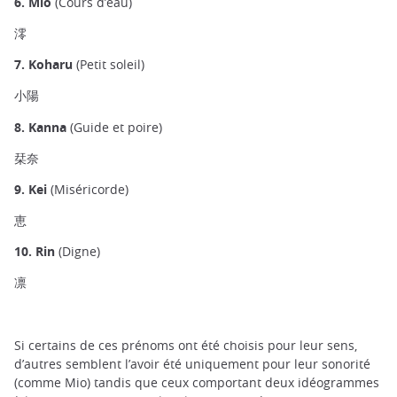
6. Mio
(Cours d’eau)
澪
7. Koharu
(Petit soleil)
小陽
8. Kanna
(Guide et poire)
栞奈
9. Kei
(Miséricorde)
恵
10. Rin
(Digne)
凛
Si certains de ces prénoms ont été choisis pour leur sens,
d’autres semblent l’avoir été uniquement pour leur sonorité
(comme Mio) tandis que ceux comportant deux idéogrammes