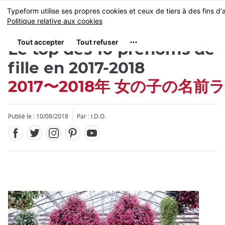
Facebook
Twitter
Instagram
Pinterest
Youtube
Skip
MENU
to
main
content
Le top des 10 prénoms de
fille en 2017-2018
2017〜2018年 女の子の名前
Fermer
Publié le : 10/08/2018
Par : I.D.O.