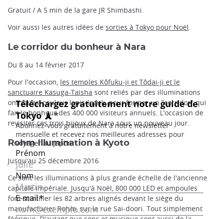
Gratuit / A 5 min de la gare JR Shimbashi.
Voir aussi les autres idées de
sorties à Tokyo pour Noël
.
Le corridor du bonheur à Nara
Du 8 au 14 février 2017
Pour l'occasion,
les temples Kôfuku-ji et Tôdai-ji et le
sanctuaire Kasuga-Taisha
sont reliés par des illuminations
oniriques, couleur lapis-lazuli, pour former un "corridor" qui
fait le bonheur des 400 000 visiteurs annuels. L'occasion de
revisiter ces trois bijoux de Nara sous un nouveau jour.
Rohm Illumination à Kyoto
Jusqu'au 25 décembre 2016
Ce sont les illuminations à plus grande échelle de l'ancienne
capitale impériale. Jusqu'à Noël, 800 000 LED et ampoules
font scintiller les 82 arbres alignés devant le siège du
manufacturier Rohm, sur la rue Sai-doori. Tout simplement
féérique. D'autant que sons et musique sont aussi de la