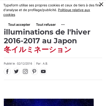
Facebook
Twitter
Instagram
Pinterest
Youtube
Skip
0
MENU
to
main
content
Les plus belles
illuminations de l'hiver
2016-2017 au Japon
冬イルミネーション
Fermer
Publié le : 02/12/2016
Par : A.B.