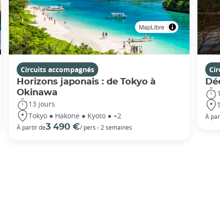
MapLibre
Circuits accompagnés
Ci
Horizons japonais : de Tokyo à
Dé
Okinawa
13 jours
Tokyo ● Hakone ● Kyoto ● +2
À par
3 490 €
À partir de
/ pers - 2 semaines