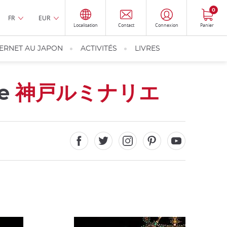
0
FR
EUR
Localisation
Contact
Connexion
Panier
TERNET AU JAPON
ACTIVITÉS
LIVRES
be
神戸ルミナリエ