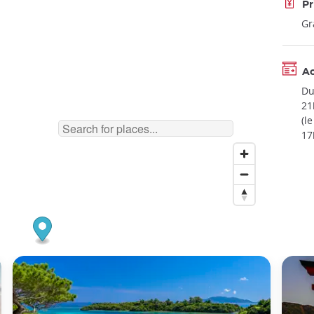
Pr
Gr
A
Du
21
(l
17