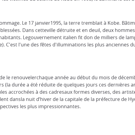
hommage. Le 17 janvier1995, la terre tremblait à Kobe. Bâti
 blessées. Dans cetteville détruite et en deuil, deux hommes,
 habitants. Legouvernement italien fit don de milliers de lam
. C'est l'une des fêtes d'illuminations les plus anciennes d
é de le renouvelerchaque année au début du mois de décemb
ours (la durée a été réduite de quelques jours ces dernière
ules accrochées à des cadresaux formes diverses, des artiste
llent dansla nuit d’hiver de la capitale de la préfecture de
spectives les plus impressionnantes.