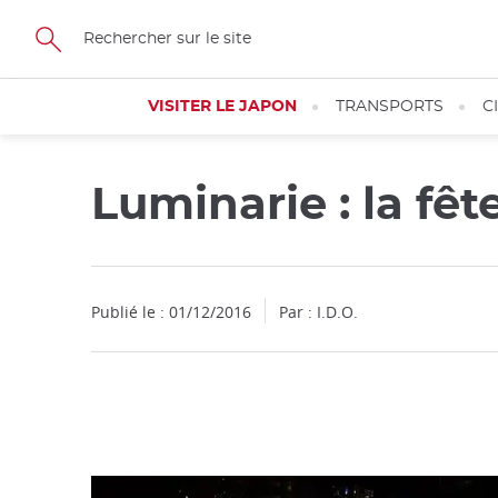
Facebook
Twitter
Instagram
Pinterest
Youtube
Skip
to
main
content
VISITER LE JAPON
TRANSPORTS
C
Luminarie : la fê
Fermer
Publié le : 01/12/2016
Par : I.D.O.