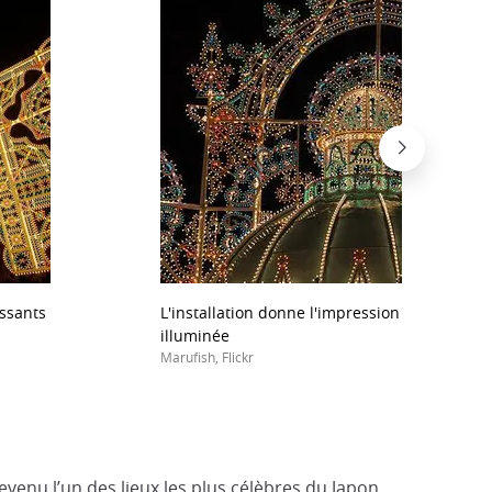
issants
L'installation donne l'impression d'une vérit
illuminée
Marufish, Flickr
evenu l’un des lieux les plus célèbres du Japon