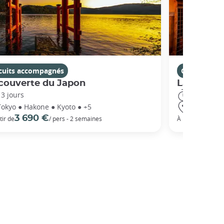
rcuits accompagnés
Circuits ac
couverte du Japon
La Route 
13 jours
14 jours
Tokyo ● Hakone ● Kyoto ● +5
Tokyo ● Ha
3 690 €
5 3
tir de
/ pers - 2 semaines
À partir de