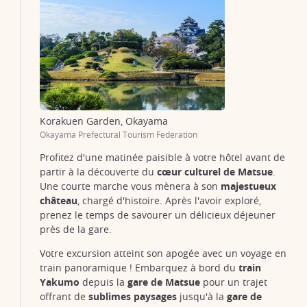
Korakuen Garden, Okayama
Okayama Prefectural Tourism Federation
Profitez d'une matinée paisible à votre hôtel avant de
partir à la découverte du
cœur culturel de Matsue
.
Une courte marche vous mènera à son
majestueux
château
, chargé d'histoire. Après l'avoir exploré,
prenez le temps de savourer un délicieux déjeuner
près de la gare.
Votre excursion atteint son apogée avec un voyage en
train panoramique ! Embarquez à bord du
train
Matsue Castle
Yakumo
depuis la
gare de Matsue
pour un trajet
@Wikimedia
offrant de
sublimes paysages
jusqu'à la
gare de