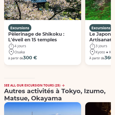
Excursions
Excursions
Pèlerinage de Shikoku :
Le Japon de
L'éveil en 15 temples
Artisanat 
4 jours
3 jours
Osaka
Kyoto ● Ka
300 €
360
à partir de
À partir de
SEE ALL OUR EXCURSION TOURS (25)
Autres activités à Tokyo, Izumo,
Matsue, Okayama