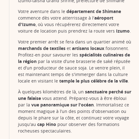
Izumo-taisha Grand Shrine, préfecture de Shimane
Votre aventure dans le
département de Shimane
commence dès votre atterrissage à l'
aéroport
d'Izumo
, où vous récupérerez directement votre
voiture de location puis prendrez la route vers
Izumo
.
Votre premier arrêt se fera dans un quartier animé où
marchands de textiles
et
artisans locaux
foisonnent.
Profitez-en pour savourer les
spécialités culinaires de
la région
par la visite d’une brasserie de saké réputée
et d’un producteur de sauce soja. Le ventre plein, il
est maintenant temps de s'immerger dans la culture
locale en visitant le
temple le plus célèbre de la ville
.
À quelques kilomètres de là, un
sanctuaire perché sur
une falaise
vous attend. Préparez-vous à être ébloui
par la
vue panoramique sur l'océan
. Immortalisez ce
moment magique à l’un des points d'observation ou
depuis le phare sur la côte, et continuez votre voyage
jusqu'au
cap Hino
pour observer des formations
rocheuses spectaculaires.