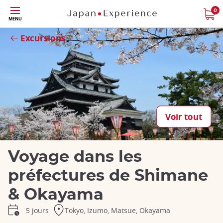
Skip
0
MENU
to
Fermer
main
Excursions
content
Voir tout
Voyage dans les
préfectures de Shimane
& Okayama
Tokyo, Izumo, Matsue, Okayama
5 jours