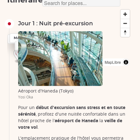
Itinéraire
Jour 1 : Nuit pré-excursion
Tokyo
Tokyo
Tokyo
Tokyo
Tokyo
Matsue
Matsue
Matsue
Izumo
Izumo
Izumo
Izumo
Okayama
Kurashiki
Kurashiki
MapLibre
Aéroport d'Haneda (Tokyo)
Yosi Oka
Pour un
début d'excursion sans stress et en toute
sérénité
, profitez d'une nuitée confortable dans un
hôtel proche de l'
aéroport de Haneda
la
veille de
votre vol
.
L'emplacement pratique de l'hôtel vous permettra