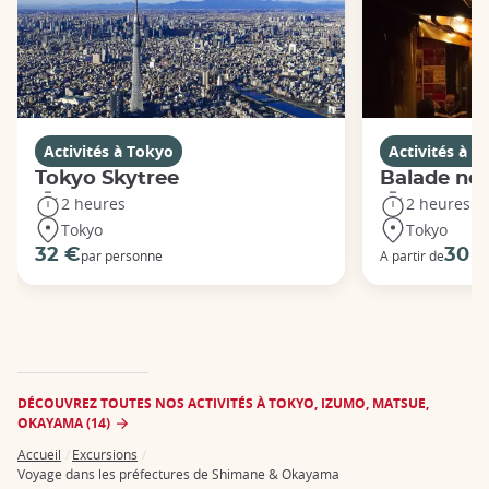
Activités à Tokyo
Activités à T
Tokyo Skytree
Balade noc
2 heures
2 heures
Tokyo
Tokyo
32 €
30 
par personne
A partir de
DÉCOUVREZ TOUTES NOS ACTIVITÉS À TOKYO, IZUMO, MATSUE,
OKAYAMA (14)
Accueil
Excursions
Breadcrumb
Voyage dans les préfectures de Shimane & Okayama