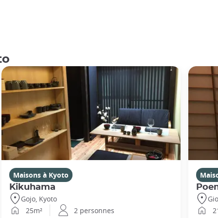
to
Maisons à Kyoto
Mais
Kikuhama
Poe
Gojo, Kyoto
Gio
25m²
2 personnes
2