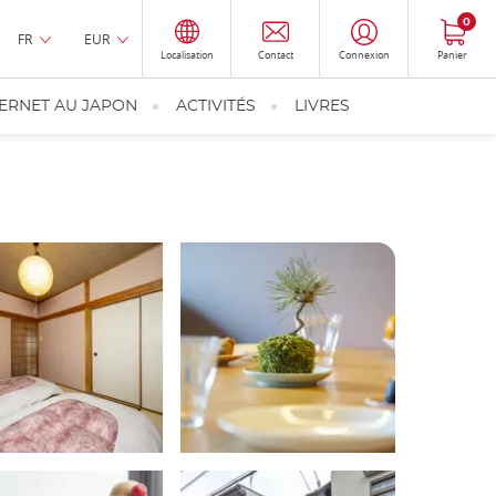
0
FR
EUR
Localisation
Contact
Connexion
Panier
TERNET AU JAPON
ACTIVITÉS
LIVRES