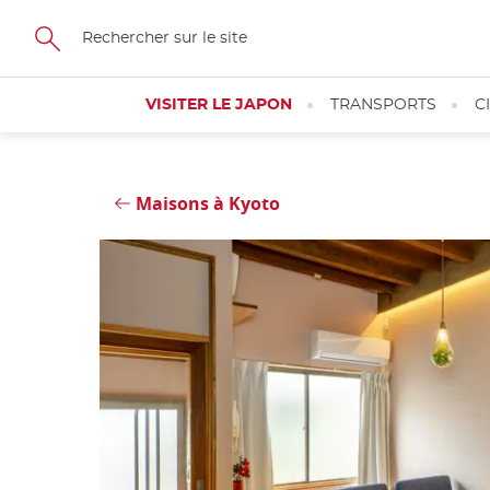
Skip
Fermer
to
main
content
VISITER LE JAPON
TRANSPORTS
C
Maisons à Kyoto
Fermer