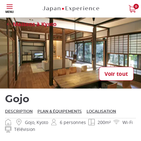
Skip
0
MENU
to
Fermer
main
Maisons à Kyoto
content
Fermer
Voir tout
Gojo
DESCRIPTION
PLAN & ÉQUIPEMENTS
LOCALISATION
Gojo, Kyoto
6 personnes
200m²
Wi-Fi
Télévision