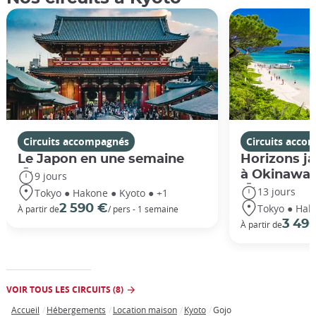
Circuits accompagnés
Circuits acco
Le Japon en une semaine
Horizons ja
à Okinawa
9 jours
13 jours
Tokyo ● Hakone ● Kyoto ● +1
Tokyo ● Hak
2 590 €
À partir de
/ pers - 1 semaine
3 49
À partir de
VOIR TOUS LES CIRCUITS (8)
Accueil
Hébergements
Location maison
Kyoto
Gojo