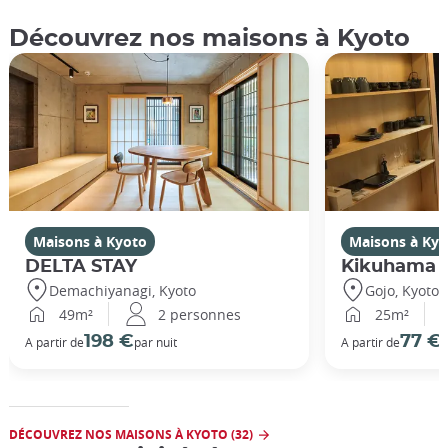
Découvrez nos maisons à Kyoto
Maisons à Kyoto
Maisons à Kyo
DELTA STAY
Kikuhama
Demachiyanagi, Kyoto
Gojo, Kyoto
49m²
2 personnes
25m²
198 €
77 €
A partir de
par nuit
A partir de
p
DÉCOUVREZ NOS MAISONS À KYOTO (32)