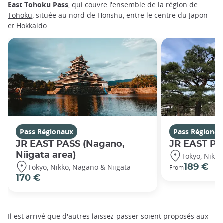
East Tohoku Pass
, qui couvre l'ensemble de la
région de
Tohoku
, située au nord de Honshu, entre le centre du Japon
et
Hokkaido
.
Pass Régionaux
Pass Régionau
JR EAST PASS (Nagano,
JR EAST PA
Niigata area)
Tokyo, Nikko
Tokyo, Nikko, Nagano & Niigata
189 €
From
170 €
Il est arrivé que d'autres laissez-passer soient proposés aux