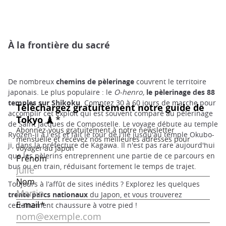
À la frontière du sacré
De nombreux
chemins de pèlerinage
couvrent le territoire
japonais. Le plus populaire : le
O-henro,
le pèlerinage des 88
temples sur
Shikoku
. Comptez 30 à 60 jours de marche pour
accomplir cet exploit qui est souvent comparé au pèlerinage
de Saint Jacques de Compostelle. Le voyage débute au temple
Ryozen-ji à l'est et fait le tour de l'île jusqu'au temple Okubo-
ji, dans la préfecture de Kagawa. Il n'est pas rare aujourd'hui
que les pèlerins entreprennent une partie de ce parcours en
bus ou en train, réduisant fortement le temps de trajet.
Toujours à l’affût de sites inédits ? Explorez les quelques
trente parcs nationaux
du Japon, et vous trouverez
certainement chaussure à votre pied !