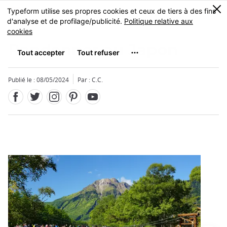
Facebook
Twitter
Instagram
Pinterest
Youtube
Skip
0
MENU
to
main
content
Randonner au Japon
Publié le : 08/05/2024
Par : C.C.
Fermer