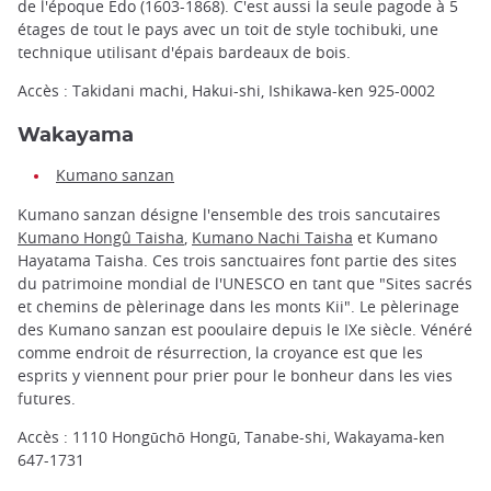
de l'époque Edo (1603-1868). C'est aussi la seule pagode à 5
étages de tout le pays avec un toit de style tochibuki, une
technique utilisant d'épais bardeaux de bois.
Accès : Takidani machi, Hakui-shi, Ishikawa-ken 925-0002
Wakayama
Kumano sanzan
Kumano sanzan désigne l'ensemble des trois sancutaires
Kumano Hongû Taisha
,
Kumano Nachi Taisha
et Kumano
Hayatama Taisha. Ces trois sanctuaires font partie des sites
du patrimoine mondial de l'UNESCO en tant que "Sites sacrés
et chemins de pèlerinage dans les monts Kii". Le pèlerinage
des Kumano sanzan est pooulaire depuis le IXe siècle. Vénéré
comme endroit de résurrection, la croyance est que les
esprits y viennent pour prier pour le bonheur dans les vies
futures.
Accès : 1110 Hongūchō Hongū, Tanabe-shi, Wakayama-ken
647-1731