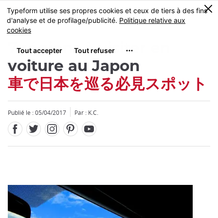
Facebook
Twitter
Instagram
Pinterest
Youtube
Skip
0
MENU
to
main
content
7 régions à visiter en
voiture au Japon
車で日本を巡る必見スポット
Fermer
Publié le : 05/04/2017
Par : K.C.