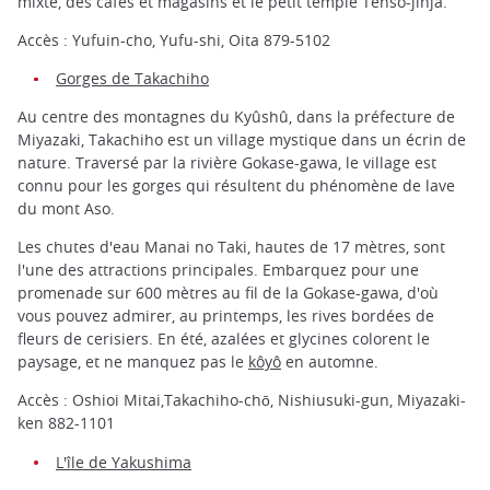
mixte, des cafés et magasins et le petit temple Tenso-jinja.
Accès : Yufuin-cho, Yufu-shi, Oita 879-5102
Gorges de Takachiho
Au centre des montagnes du Kyûshû, dans la préfecture de
Miyazaki, Takachiho est un village mystique dans un écrin de
nature. Traversé par la rivière Gokase-gawa, le village est
connu pour les gorges qui résultent du phénomène de lave
du mont Aso.
Les chutes d'eau Manai no Taki, hautes de 17 mètres, sont
l'une des attractions principales. Embarquez pour une
promenade sur 600 mètres au fil de la Gokase-gawa, d'où
vous pouvez admirer, au printemps, les rives bordées de
fleurs de cerisiers. En été, azalées et glycines colorent le
paysage, et ne manquez pas le
kôyô
en automne.
Accès : Oshioi Mitai,Takachiho-chō, Nishiusuki-gun, Miyazaki-
ken 882-1101
L'île de Yakushima