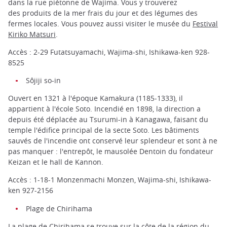
dans la rue piétonne de Wajima. Vous y trouverez
des produits de la mer frais du jour et des légumes des
fermes locales. Vous pouvez aussi visiter le musée du
Festival
Kiriko Matsuri
.
Accès : 2-29 Futatsuyamachi, Wajima-shi, Ishikawa-ken 928-
8525
Sôjiji so-in
Ouvert en 1321 à l'époque Kamakura (1185-1333), il
appartient à l'école Soto. Incendié en 1898, la direction a
depuis été déplacée au Tsurumi-in à Kanagawa, faisant du
temple l'édifice principal de la secte Soto. Les bâtiments
sauvés de l'incendie ont conservé leur splendeur et sont à ne
pas manquer : l'entrepôt, le mausolée Dentoin du fondateur
Keizan et le hall de Kannon.
Accès : 1-18-1 Monzenmachi Monzen, Wajima-shi, Ishikawa-
ken 927-2156
Plage de Chirihama
La plage de Chirihama se trouve sur la côte de la région du