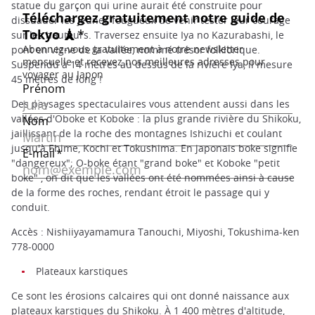
statue du garçon qui urine aurait été construite pour
dissuader les jeunes fougueux de venir tester leur courage
sur les hauteurs. Traversez ensuite Iya no Kazurabashi, le
pont en vigne de la vallée, nommé trésor folklorique.
Suspendu à 14 mètres au dessus de la rivière Iya, il mesure
45 mètres de long !
Des paysages spectaculaires vous attendent aussi dans les
vallées d'Oboke et Koboke : la plus grande rivière du Shikoku,
jaillissant de la roche des montagnes Ishizuchi et coulant
jusqu'à Ehime, Kochi et Tokushima. En japonais boke signifie
"dangereux"; O-boke étant "grand boke" et Koboke "petit
boke" , on dit que les vallées ont été nommées ainsi à cause
de la forme des roches, rendant étroit le passage qui y
conduit.
Accès : Nishiiyayamamura Tanouchi, Miyoshi, Tokushima-ken
778-0000
Plateaux karstiques
Ce sont les érosions calcaires qui ont donné naissance aux
plateaux karstiques du Shikoku. À 1 400 mètres d'altitude,