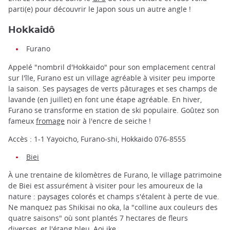
parti(e) pour découvrir le Japon sous un autre angle !
Hokkaidô
Furano
Appelé "nombril d'Hokkaido" pour son emplacement central
sur l'île, Furano est un village agréable à visiter peu importe
la saison. Ses paysages de verts pâturages et ses champs de
lavande (en juillet) en font une étape agréable. En hiver,
Furano se transforme en station de ski populaire. Goûtez son
fameux
fromage
noir à l'encre de seiche !
Accès : 1-1 Yayoicho, Furano-shi, Hokkaido 076-8555
Biei
À une trentaine de kilomètres de Furano, le village patrimoine
de Biei est assurément à visiter pour les amoureux de la
nature : paysages colorés et champs s'étalent à perte de vue.
Ne manquez pas Shikisai no oka, la "colline aux couleurs des
quatre saisons" où sont plantés 7 hectares de fleurs
diverses, et l'étang bleu, Aoi ike.