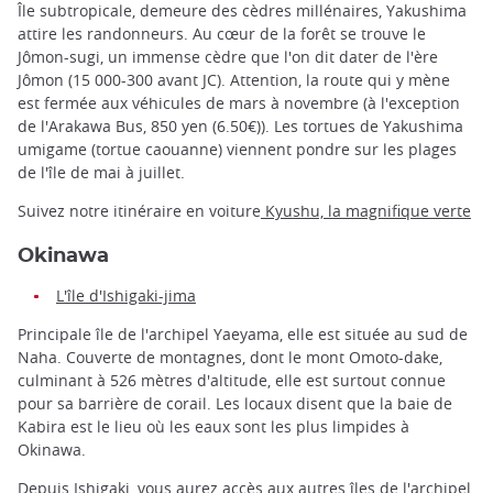
Île subtropicale, demeure des cèdres millénaires, Yakushima
attire les randonneurs. Au cœur de la forêt se trouve le
Jômon-sugi, un immense cèdre que l'on dit dater de l'ère
Jômon (15 000-300 avant JC). Attention, la route qui y mène
est fermée aux véhicules de mars à novembre (à l'exception
de l'Arakawa Bus, 850 yen (6.50€)). Les tortues de Yakushima
umigame (tortue caouanne) viennent pondre sur les plages
de l'île de mai à juillet.
Suivez notre itinéraire en voiture
Kyushu, la magnifique verte
Okinawa
L'île d'Ishigaki-jima
Principale île de l'archipel Yaeyama, elle est située au sud de
Naha. Couverte de montagnes, dont le mont Omoto-dake,
culminant à 526 mètres d'altitude, elle est surtout connue
pour sa barrière de corail. Les locaux disent que la baie de
Kabira est le lieu où les eaux sont les plus limpides à
Okinawa.
Depuis Ishigaki, vous aurez accès aux autres îles de l'archipel,