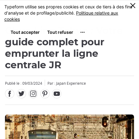
Facebook
Twitter
Instagram
Pinterest
Youtube
Skip
0
MENU
to
main
content
Chuo Line Tokyo : Votre
guide complet pour
emprunter la ligne
centrale JR
Fermer
Publié le : 09/03/2024
Par : Japan Experience