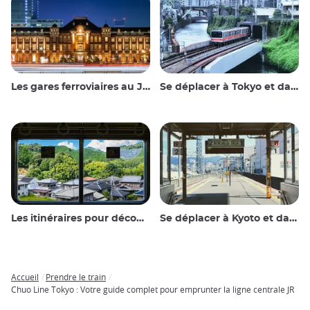
Les gares ferroviaires au Japon
Se déplacer à Tokyo et dans les environs
Les itinéraires pour découvrir le Japon
Se déplacer à Kyoto et dans les environs
Accueil
Prendre le train
Breadcrumb
Chuo Line Tokyo : Votre guide complet pour emprunter la ligne centrale JR