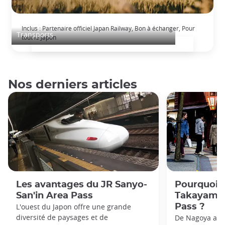
Japan Rail Pass: voyage en train illimité
Inclus : Partenaire officiel Japan Railway, Bon à échanger, Pour
Transports
tout le Japon
Nos derniers articles
Les avantages du JR Sanyo-
Pourquoi o
San'in Area Pass
Takayama-
L'ouest du Japon offre une grande
Pass ?
diversité de paysages et de
De Nagoya aux 