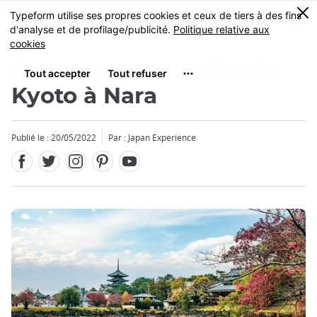
Facebook
Twitter
Instagram
Pinterest
Youtube
Skip
0
MENU
to
main
content
Comment se rendre de
Kyoto à Nara
Publié le : 20/05/2022
Par : Japan Experience
Fermer