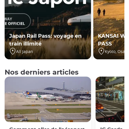
Japan Rail Pass: voyage en
KANSAI WI
train illimité
PASS
All Japan
Kyoto, Osak
Nos derniers articles