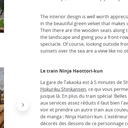
The interior design is well worth appreci
in the beautiful green velvet that makes u
Then there are the wooden seats along t
the landscape and giving you a front-row
spectacle. Of course, looking outside fro
sunsets over the sea are a view like no o
Le train Ninja Haottori-kun
La gare de Takaoka est à 5 minutes de S
Hokuriku Shinkansen
, ce qui vous permet
jusque là. En plus du train spécial 'Bell
aux services assez réduits il faut bien l'
voir et prendre un autre train aux coul
de manga : Ninja Hattori-kun. L'extérieur 
décorés des dessins de ce personnage c