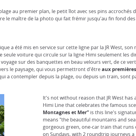
ge au premier plan, le petit îlot avec ses pins accrochés des
e le maître de la photo qui fait frémir jusqu'au fin fond de
ique a été mis en service sur cette ligne par la JR West, son 
d'une seule voiture qui circule sur la ligne Himi seulement les
yage sur des banquettes en beau velours vert, de ce vert angl
 vers le paysage, qui vous permettront d'être
aux premières
 qui a contempler depuis la plage, ou depuis un train, sont p
It's not without reason that JR West has a
Himi Line that celebrates the famous sc
Montagnes et Mer”
is this line's signat
means "the beautiful mountains and sea"
gorgeous green, one-car train that runs 
on Sundays, with 2 roundtrip journeys a