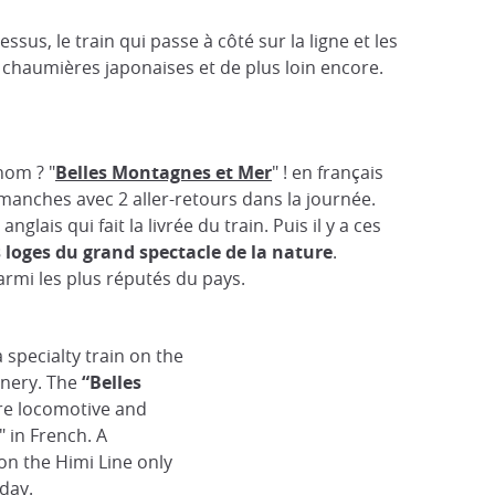
sus, le train qui passe à côté sur la ligne et les
s chaumières japonaises et de plus loin encore.
nom ? "
Belles Montagnes et Mer
" ! en français
 dimanches avec 2 aller-retours dans la journée.
ais qui fait la livrée du train. Puis il y a ces
 loges du grand spectacle de la nature
.
armi les plus réputés du pays.
 specialty train on the
enery. The
“Belles
ure locomotive and
 in French. A
on the Himi Line only
 day.