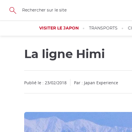
Facebook
Twitter
Instagram
Pinterest
Youtube
Skip
to
main
content
VISITER LE JAPON
TRANSPORTS
C
La ligne Himi
Publié le : 23/02/2018
Par : Japan Experience