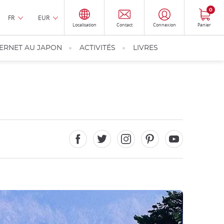
0
FR
EUR
Localisation
Contact
Connexion
Panier
TERNET AU JAPON
ACTIVITÉS
LIVRES