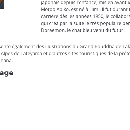
japonais depuis l'enfance, mis en avant i
Motoo Abiko, est né à Himi. Il fut durant 
Hokuriku Shinkansen & Alps, Toyama (JLM)
carrière dès les années 1950, le collabora
qui créa par la suite le très populaire p
Doraemon, le chat bleu venu du futur !
résente également des illustrations du Grand Bouddha de Tak
lpes de Tateyama et d'autres sites touristiques de la préf
ohana.
yage