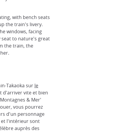
ating, with bench seats
p the train's livery.
he windows, facing
 seat to nature's great
m the train, the
ther.
hin-Takaoka sur
le
 d'arriver vite et bien
es Montagnes & Mer'
avouer, vous pourrez
eurs d'un personnage
et l'intérieur sont
élèbre auprès des