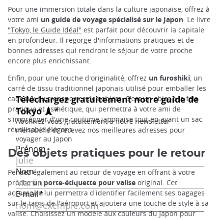
Pour une immersion totale dans la culture japonaise, offrez à
votre ami
un guide de voyage spécialisé sur le Japon
. Le livre
"Tokyo, le Guide Idéal"
est parfait pour découvrir la capitale
en profondeur. Il regorge d'informations pratiques et de
bonnes adresses qui rendront le séjour de votre proche
encore plus enrichissant.
Enfin, pour une touche d'originalité, offrez
un furoshiki
, un
carré de tissu traditionnel japonais utilisé pour emballer les
cadeaux ou transporter des objets. C'est un objet à la fois
pratique et esthétique, qui permettra à votre ami de
s'imprégner d'une coutume japonaise tout en ayant un sac
réutilisable élégant.
Des objets pratiques pour le retour
Pensez également au retour de voyage en offrant à votre
proche
un porte-étiquette pour valise
original. Cet
accessoire lui permettra d'identifier facilement ses bagages
sur le tapis de l'aéroport et ajoutera une touche de style à sa
valise. Choisissez un modèle aux couleurs du Japon pour