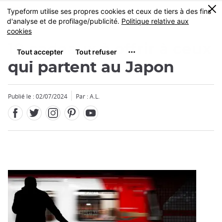
Facebook
Twitter
Instagram
Pinterest
Youtube
Skip
0
MENU
to
main
content
10 cadeaux à offrir à ceux
qui partent au Japon
Publié le : 02/07/2024
Par : A.L.
Fermer