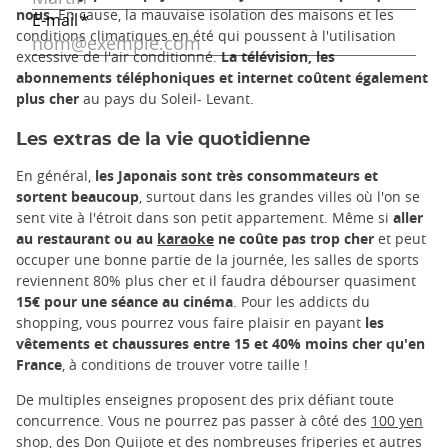
nous.
En cause, la mauvaise isolation des maisons et les
conditions climatiques en été qui poussent à l'utilisation
excessive de l'air conditionné.
La télévision, les
abonnements téléphoniques et internet coûtent également
plus cher
au pays du Soleil- Levant.
Les extras de la vie quotidienne
En général,
les Japonais sont très consommateurs et
sortent beaucoup
, surtout dans les grandes villes où l'on se
sent vite à l'étroit dans son petit appartement. Même si
aller
au restaurant ou au
karaoke
ne coûte pas trop cher
et peut
occuper une bonne partie de la journée, les salles de sports
reviennent 80% plus cher et il faudra débourser quasiment
15€ pour une séance au cinéma
. Pour les addicts du
shopping, vous pourrez vous faire plaisir en payant
les
vêtements et chaussures entre 15 et 40% moins cher qu'en
France
, à conditions de trouver votre taille !
De multiples enseignes proposent des prix défiant toute
concurrence. Vous ne pourrez pas passer à côté des
100 yen
shop
, des
Don Quijote
et des nombreuses friperies et autres