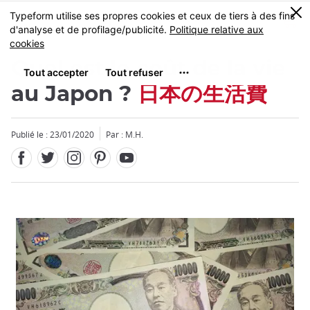
Facebook
Twitter
Instagram
Pinterest
Youtube
Skip
0
MENU
to
main
content
Quel est le coût de la vie
au Japon ?
日本の生活費
Publié le : 23/01/2020
Par : M.H.
Fermer
Fermer
Fermer