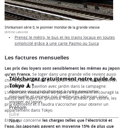
Shinkansen série 0, le pionnier mondial de la grande vitesse
Jérôme Laborde
Prenez le métro, le bus et les trains locaux en toutes
simplicité grâce à une carte Pasmo ou Suica
Les factures mensuelles
Les prix des loyers sont sensiblement les mêmes au Japon
qu'en France.
Se loger dans une grande ville revient aussi
cher et pour le même prix qu'un 30m2 dans la capitale, on
peut louer un pavillon avec jardin dans la campagne.
L'important exode rural au Japon a également encouragé la
baisse des loyers en province. Pour acheter par contre, les
prix explosent et il faudra s'accrocher pour obtenir un
appartement dans Tokyo.
En ce qui concerne
les charges telles que l'électricité et
l'eau, les Japonais payent en moyenne 15% de plus que