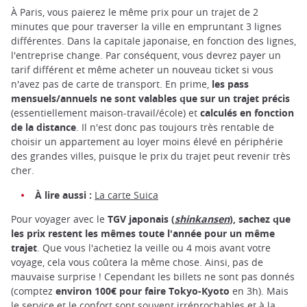
À Paris, vous paierez le même prix pour un trajet de 2
minutes que pour traverser la ville en empruntant 3 lignes
différentes. Dans la capitale japonaise, en fonction des lignes,
l'entreprise change. Par conséquent, vous devrez payer un
tarif différent et même acheter un nouveau ticket si vous
n'avez pas de carte de transport. En prime,
les pass
mensuels/annuels ne sont valables que sur un trajet précis
(essentiellement maison-travail/école) et
calculés en fonction
de la distance
. Il n'est donc pas toujours très rentable de
choisir un appartement au loyer moins élevé en périphérie
des grandes villes, puisque le prix du trajet peut revenir très
cher.
À lire aussi :
La carte Suica
Pour voyager avec le
TGV japonais (
shinkansen
), sachez que
les prix restent les mêmes toute l'année pour un même
trajet
. Que vous l'achetiez la veille ou 4 mois avant votre
voyage, cela vous coûtera la même chose. Ainsi, pas de
mauvaise surprise ! Cependant les billets ne sont pas donnés
(comptez
environ 100€ pour faire Tokyo-Kyoto
en 3h). Mais
le service et le confort sont souvent irréprochables et à la