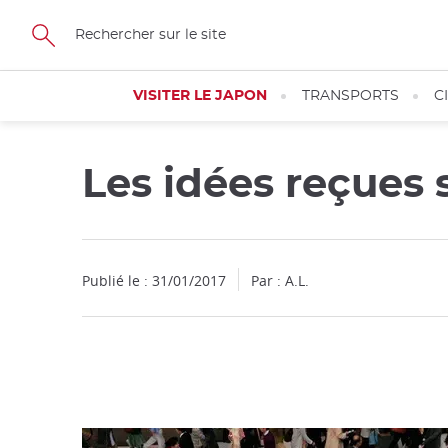
Facebook
Twitter
Instagram
Pinterest
Youtube
Skip
to
main
content
VISITER LE JAPON
TRANSPORTS
C
Les idées reçues
Fermer
Publié le : 31/01/2017
Par : A.L.