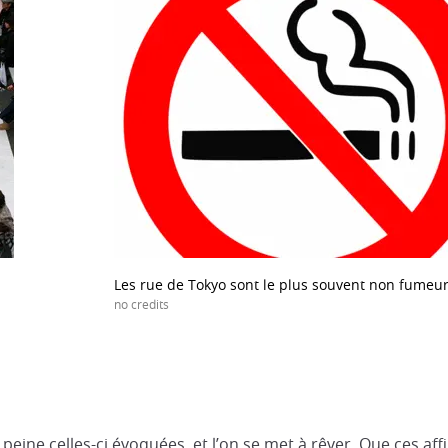
Les rue de Tokyo sont le plus souvent non fumeu
no credits
. A peine celles-ci évoquées, et l’on se met à rêver. Que ces 