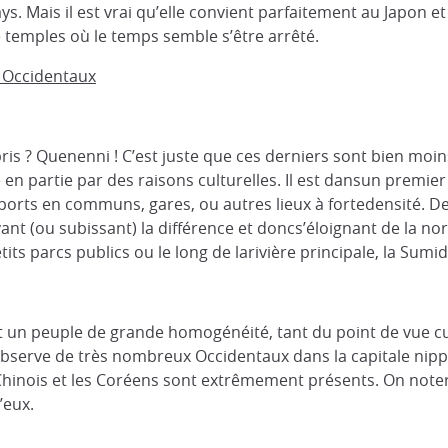
. Mais il est vrai qu’elle convient parfaitement au Japon et à
temples où le temps semble s’être arrêté.
t Occidentaux
ris ? Quenenni ! C’est juste que ces derniers sont bien moin
en partie par des raisons culturelles. Il est dansun premie
orts en communs, gares, ou autres lieux à fortedensité. De 
ant (ou subissant) la différence et doncs’éloignant de la n
its parcs publics ou le long de larivière principale, la Sumi
 un peuple de grande homogénéité, tant du point de vue cul
 observe de très nombreux Occidentaux dans la capitale nip
Chinois et les Coréens sont extrêmement présents. On not
’eux.