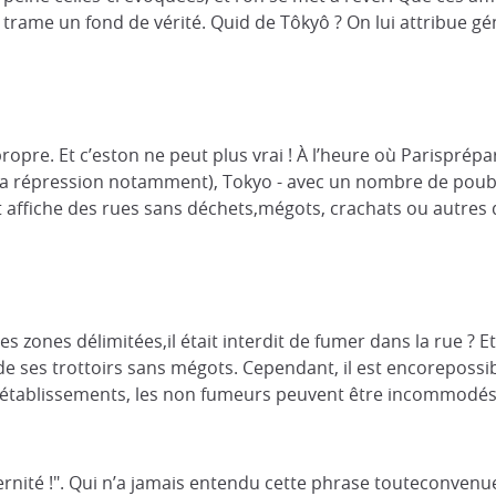
e trame un fond de vérité. Quid de Tôkyô ? On lui attribue 
propre. Et c’eston ne peut plus vrai ! À l’heure où Parispré
la répression notamment), Tokyo - avec un nombre de poub
t affiche des rues sans déchets,mégots, crachats ou autres 
es zones délimitées,il était interdit de fumer dans la rue ? Et
t de ses trottoirs sans mégots. Cependant, il est encoreposs
s établissements, les non fumeurs peuvent être incommodés
rnité !". Qui n’a jamais entendu cette phrase touteconvenue ?