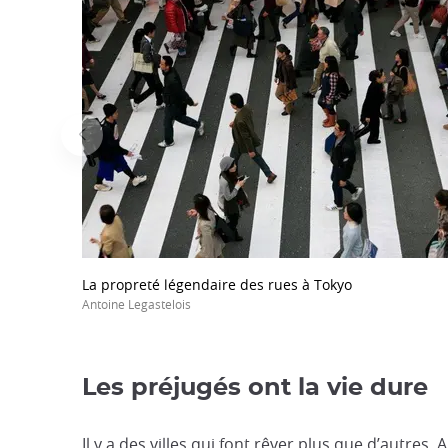
La propreté légendaire des rues à Tokyo
Antoine Legastelois
Les préjugés ont la vie dure
Il y a des villes qui font rêver plus que d’autres