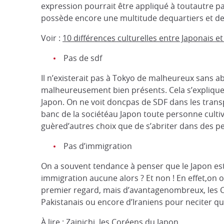
expression pourrait être appliqué à toutautre pays
possède encore une multitude dequartiers et de 
Voir :
10 différences culturelles entre Japonais e
Pas de sdf
Il n’existerait pas à Tokyo de malheureux sans ab
malheureusement bien présents. Cela s’explique 
Japon. On ne voit doncpas de SDF dans les transp
banc de la sociétéau Japon toute personne cultiv
guèred’autres choix que de s’abriter dans des pet
Pas d’immigration
On a souvent tendance à penser que le Japon est
immigration aucune alors ? Et non ! En effet,on
premier regard, mais d’avantagenombreux, les 
Pakistanais ou encore d’Iraniens pour neciter qu
À lire :
Zainichi, les Coréens du Japon