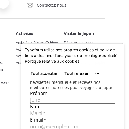
Contactez nous
Activités et Visites Guidées
Découvrir le Japon
Activités à Tokyo
Préparer son voyage
Activités à Kyoto
Voyager en train
wa
Activités à Osaka
Guides de voyages papier
ama
 venir)