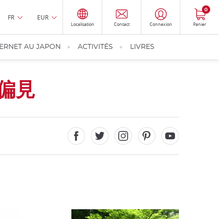
0
FR
EUR
Localisation
Contact
Connexion
Panier
TERNET AU JAPON
ACTIVITÉS
LIVRES
偏見