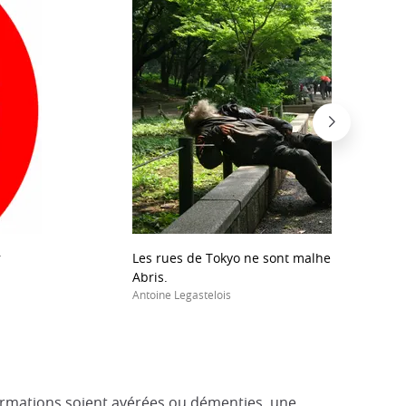
r
Les rues de Tokyo ne sont malheureusement
Abris.
Antoine Legastelois
affirmations soient avérées ou démenties, une