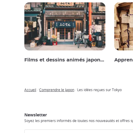
Films et dessins animés japonais
Apprend
Accueil
Comprendre le Japon
Les idées reçues sur Tokyo
Breadcrumb
Japan
Circuits
Transports
Accès
Hébergements
Activités
Visiter
Experience
au
Internet
le
Newsletter
Japon
Japon
Soyez les premiers informés de toutes nos nouveautés et offres sp