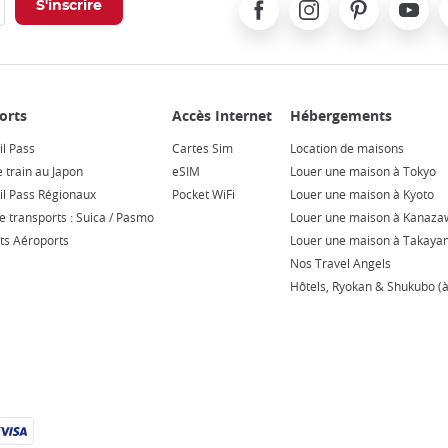
Facebook
Instagram
Pinterest
Youtube
X
il Pass
Cartes Sim
Location de maisons
e train au Japon
eSIM
Louer une maison à Tokyo
il Pass Régionaux
Pocket WiFi
Louer une maison à Kyoto
e transports : Suica / Pasmo
Louer une maison à Kanaza
ts Aéroports
Louer une maison à Takay
Nos Travel Angels
Hôtels, Ryokan & Shukubo (à