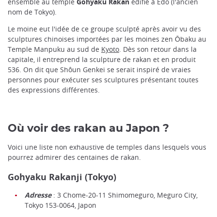
ensemble au temple
Gohyaku Rakan
édifié à Edo (l'ancien
nom de Tokyo).
Le moine eut l'idée de ce groupe sculpté après avoir vu des
sculptures chinoises importées par les moines zen Ōbaku au
Temple Manpuku au sud de
Kyoto
. Dès son retour dans la
capitale, il entreprend la sculpture de rakan et en produit
536. On dit que Shôun Genkei se serait inspiré de vraies
personnes pour exécuter ses sculptures présentant toutes
des expressions différentes.
Où voir des rakan au Japon ?
Voici une liste non exhaustive de temples dans lesquels vous
pourrez admirer des centaines de rakan.
Gohyaku Rakanji (Tokyo)
Adresse
: 3 Chome-20-11 Shimomeguro, Meguro City,
Tokyo 153-0064, Japon