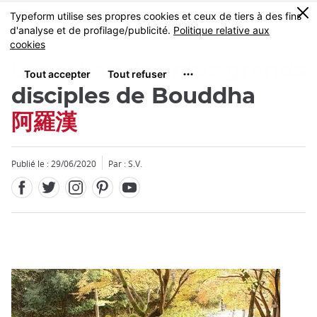
Facebook
Twitter
Instagram
Pinterest
Youtube
Skip
0
MENU
to
main
content
Les rakan, les plus grands
disciples de Bouddha
阿羅漢
Fermer
Publié le : 29/06/2020
Par : S.V.