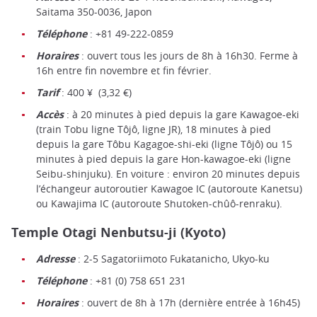
Saitama 350-0036, Japon
Téléphone
: +81 49-222-0859
Horaires
: ouvert tous les jours de 8h à 16h30. Ferme à
16h entre fin novembre et fin février.
Tarif
: 400 ¥ (3,32 €)
Accès
: à 20 minutes à pied depuis la gare Kawagoe-eki
(train Tobu ligne Tôjô, ligne JR), 18 minutes à pied
depuis la gare Tôbu Kagagoe-shi-eki (ligne Tôjô) ou 15
minutes à pied depuis la gare Hon-kawagoe-eki (ligne
Seibu-shinjuku). En voiture : environ 20 minutes depuis
l’échangeur autoroutier Kawagoe IC (autoroute Kanetsu)
ou Kawajima IC (autoroute Shutoken-chûô-renraku).
Temple Otagi Nenbutsu-ji (Kyoto)
Adresse
: 2-5 Sagatoriimoto Fukatanicho, Ukyo-ku
Téléphone
: +81 (0) 758 651 231
Horaires
: ouvert de 8h à 17h (dernière entrée à 16h45)