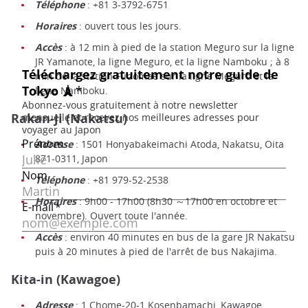
Téléphone
: +81 3-3792-6751
Horaires
: ouvert tous les jours.
Accès
: à 12 min à pied de la station Meguro sur la ligne
JR Yamanote, la ligne Meguro, et la ligne Namboku ; à 8
min de la station Fudomae sur la ligne Meguro et la
ligne Namboku.
Rakan-ji (Nakatsu)
Adresse
: 1501 Honyabakeimachi Atoda, Nakatsu, Oita
871-0311, Japon
Téléphone
: +81 979-52-2538
Horaires
: 9h00 - 17h00 (8h30 ～17h00 en octobre et
novembre). Ouvert toute l'année.
Accès
: environ 40 minutes en bus de la gare JR Nakatsu
puis à 20 minutes à pied de l'arrêt de bus Nakajima.
Kita-in (
Kawagoe
)
Adresse
: 1 Chome-20-1 Kosenbamachi, Kawagoe,