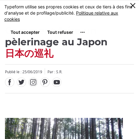
Facebook
Twitter
Instagram
Pinterest
Youtube
Skip
0
MENU
to
main
content
Comment faire un
pèlerinage au Japon
日本の巡礼
Fermer
Publié le : 25/06/2019
Par : S.R.