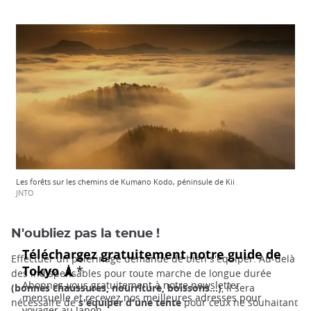
Les forêts sur les chemins de Kumano Kodo, péninsule de Kii
JNTO
N'oubliez pas la tenue !
Effectuer un pèlerinage demande de bien s'équiper. Au-delà
des indispensables pour toute marche de longue durée
(bonnes chaussures, nourriture, boissons...)
, il sera
nécessaire de
s'équiper d'une tente
pour ceux ne souhaitant