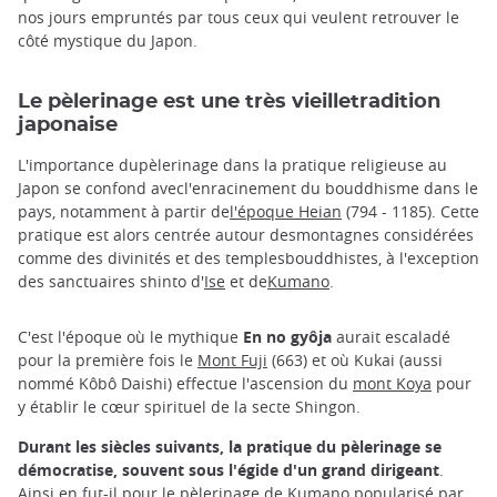
nos jours empruntés par tous ceux qui veulent retrouver le
côté mystique du Japon.
Le pèlerinage est une très vieilletradition
japonaise
L'importance dupèlerinage dans la pratique religieuse au
Japon se confond avecl'enracinement du bouddhisme dans le
pays, notamment à partir de
l'époque Heian
(794 - 1185). Cette
pratique est alors centrée autour desmontagnes considérées
comme des divinités et des templesbouddhistes, à l'exception
des sanctuaires shinto d'
Ise
et de
Kumano
.
C'est l'époque où le mythique
En no gyôja
aurait escaladé
pour la première fois le
Mont Fuji
(663) et où Kukai (aussi
nommé Kôbô Daishi) effectue l'ascension du
mont Koya
pour
y établir le cœur spirituel de la secte Shingon.
Durant les siècles suivants, la pratique du pèlerinage se
démocratise, souvent sous l'égide d'un grand dirigeant
.
Ainsi en fut-il pour le
pèlerinage de Kumano
popularisé par