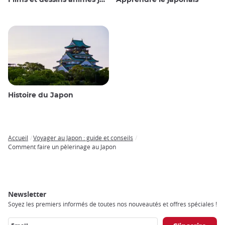
Films et dessins animés japonais
Apprendre le japonais
Histoire du Japon
Accueil
Voyager au Japon : guide et conseils
Breadcrumb
Comment faire un pèlerinage au Japon
Newsletter
Soyez les premiers informés de toutes nos nouveautés et offres spéciales !