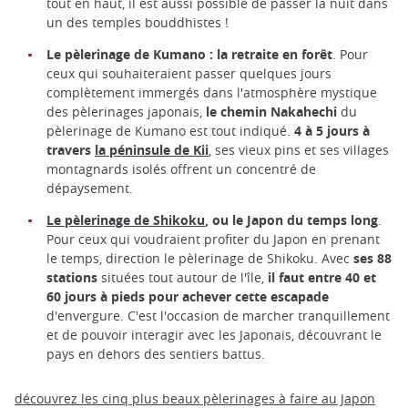
tout en haut, il est aussi possible de passer la nuit dans
un des temples bouddhistes !
Le pèlerinage de Kumano : la retraite en forêt
. Pour
ceux qui souhaiteraient passer quelques jours
complètement immergés dans l'atmosphère mystique
des pèlerinages japonais,
le chemin Nakahechi
du
pèlerinage de Kumano est tout indiqué.
4 à 5 jours à
travers
la péninsule de Kii
, ses vieux pins et ses villages
montagnards isolés offrent un concentré de
dépaysement.
Le pèlerinage de Shikoku
, ou le Japon du temps long
.
Pour ceux qui voudraient profiter du Japon en prenant
le temps, direction le pèlerinage de Shikoku. Avec
ses 88
stations
situées tout autour de l'île,
il faut entre 40 et
60 jours à pieds pour achever cette escapade
d'envergure. C'est l'occasion de marcher tranquillement
et de pouvoir interagir avec les Japonais, découvrant le
pays en dehors des sentiers battus.
découvrez les cinq plus beaux pèlerinages à faire au Japon