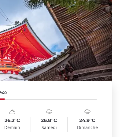
7:40
mbol
te
Symbol
Date
Symbol
Date
emp
Temp
Temp
:
:
:
:
:
:
nny_cloudy
cloudy_rainy
cloudy_rainy
26.2°C
26.8°C
24.9°C
Demain
Samedi
Dimanche