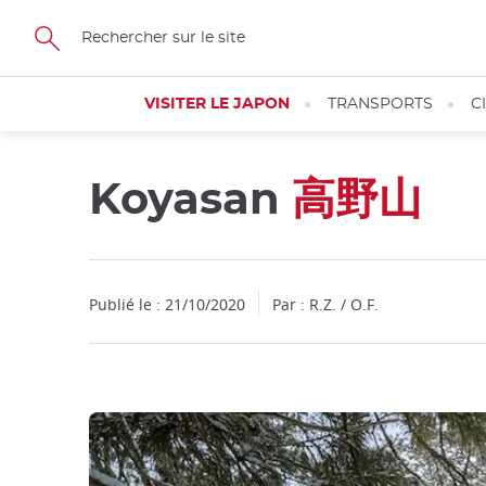
Facebook
Twitter
Instagram
Pinterest
Youtube
Skip
to
main
content
VISITER LE JAPON
TRANSPORTS
C
Koyasan
高野山
Fermer
Publié le : 21/10/2020
Par : R.Z. / O.F.