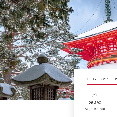
HEURE LOCALE
1
Symbol
Date
Sy
Da
Temp
T
:
:
:
:
:
:
sunny_cloudy
su
28.1°C
Aujourd'hui