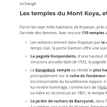
inchangé.
Les temples du Mont Koya, et 
Parmi les sept mille habitants de Koyasan, près 
l’arrivée des femmes. Avec encore
110 temples
a
Les visiteurs entrent dans Koyasan par
la 
temps clair, la porte Daimon offre une vue
La pagode Konpondaito
, d'une hauteur d
structure actuelle date de 1932, la pagode 
Le
Kongobuji
,
temple
où réside le
plus ha
principalement sur le
culte du fondateur 
incontournable du bouddhisme nippon, il i
lui rendre hommage, comme lors de l’
Aoba
sa mère et reconstruit en 1861, le temple 
Le jardin de rochers de Banryutei,
dans l
à suggérer une paire de dragons émergean