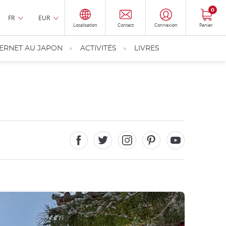
0
FR
EUR
Localisation
Contact
Connexion
Panier
TERNET AU JAPON
ACTIVITÉS
LIVRES