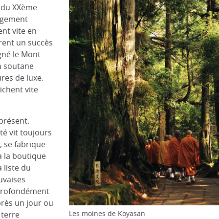
u du XXème
rgement
ent vite en
rent un succès
gné le Mont
en soutane
ures de luxe.
ichent vite
présent.
é vit toujours
, se fabrique
à la boutique
a liste du
uvaises
 profondément
près un jour ou
Les moines de Koyasan
 terre