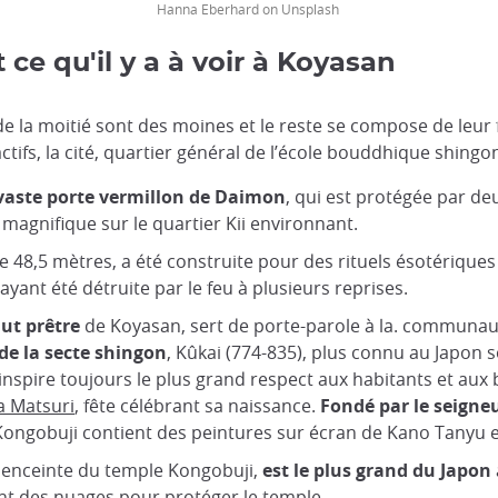
Hanna Eberhard on Unsplash
ce qu'il y a à voir à Koyasan
de la moitié sont des moines et le reste se compose de leur
ctifs, la cité, quartier général de l’école bouddhique shingon
vaste porte vermillon de Daimon
, qui est protégée par de
 magnifique sur le quartier Kii environnant.
e 48,5 mètres, a été construite pour des rituels ésotérique
ayant été détruite par le feu à plusieurs reprises.
ut prêtre
de Koyasan, sert de porte-parole à la. communaut
de la secte shingon
, Kûkai (774-835), plus connu au Japon 
nspire toujours le plus grand respect aux habitants et au
 Matsuri
, fête célébrant sa naissance.
Fondé par le seigne
Kongobuji contient des peintures sur écran de Kano Tanyu et
'enceinte du temple Kongobuji,
est le plus grand du Japon
t des nuages pour protéger le temple.