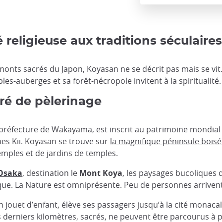
 religieuse aux traditions séculaire
onts sacrés du Japon, Koyasan ne se décrit pas mais se vit.
es-auberges et sa forêt-nécropole invitent à la spiritualité.
cré de pèlerinage
 préfecture de Wakayama, est inscrit au patrimoine mondi
es Kii. Koyasan se trouve sur
la magnifique péninsule boisé
emples et de jardins de temples.
Osaka
, destination le
Mont Koya
, les paysages bucoliques dé
ique. La Nature est omniprésente. Peu de personnes arriven
 jouet d’enfant, élève ses passagers jusqu’à la cité monaca
 derniers kilomètres, sacrés, ne peuvent être parcourus à p