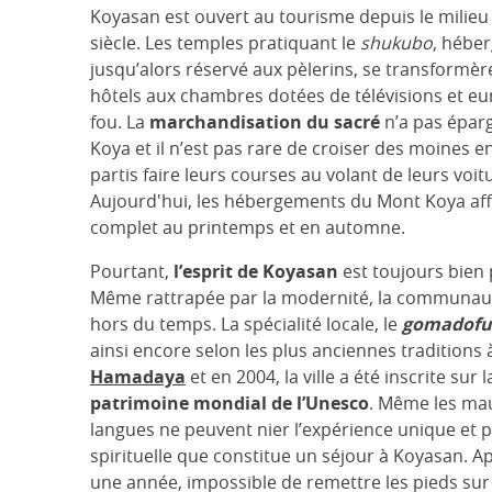
Koyasan est ouvert au tourisme depuis le milie
siècle. Les temples pratiquant le
shukubo
, hébe
jusqu’alors réservé aux pèlerins, se transformèr
hôtels aux chambres dotées de télévisions et eu
fou. La
marchandisation du sacré
n’a pas épar
Koya et il n’est pas rare de croiser des moines 
partis faire leurs courses au volant de leurs voit
Aujourd'hui, les hébergements du Mont Koya aff
complet au printemps et en automne.
Pourtant,
l’esprit de Koyasan
est toujours bien 
Même rattrapée par la modernité, la communaut
hors du temps. La spécialité locale, le
gomadofu
ainsi encore selon les plus anciennes traditions 
Hamadaya
et en 2004, la ville a été inscrite sur l
patrimoine mondial de l’Unesco
. Même les ma
langues ne peuvent nier l’expérience unique et
spirituelle que constitue un séjour à Koyasan. A
une année, impossible de remettre les pieds sur