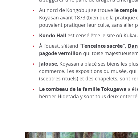
Au nord de Kongobuji se trouve
le templ
Koyasan avant 1873 (bien que la pratique d
pouvaient pratiquer leur culte, sans aller p
Kondo Hall
est censé être le site où Kuka
À l’ouest, s’étend
"l’enceinte sacrée",
Dan
pagode
vermillon
qui toise majestueusem
Jalouse
, Koyasan a placé ses biens les plu
commerce. Les expositions du musée, qui c
(sceptres rituels) et des chapelets, sont re
Le tombeau de la famille Tokugawa
a ét
héritier Hidetada y sont tous deux enterré