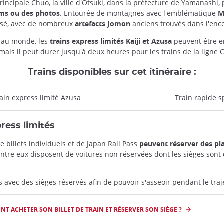
incipale Chuo, la ville d'Otsuki, dans la préfecture de Yamanashi,
ilms ou des photos
. Entourée de montagnes avec l'emblématique
M
passé, avec de nombreux
artefacts Jomon
anciens trouvés dans l'encei
e au monde, les
trains express limités Kaiji et Azusa
peuvent être e
mais il peut durer jusqu'à deux heures pour les trains de la ligne 
Trains disponibles sur cet itinéraire :
ain express limité Azusa
Train rapide s
press limités
e billets individuels et de Japan Rail Pass
peuvent réserver des p
ntre eux disposent de voitures non réservées dont les sièges sont 
 avec des sièges réservés afin de pouvoir s'asseoir pendant le traj
T ACHETER SON BILLET DE TRAIN ET RÉSERVER SON SIÈGE ?