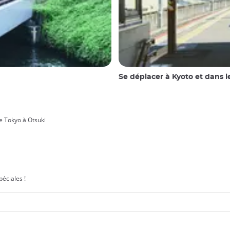
Se déplacer à Kyoto et dans l
 Tokyo à Otsuki
éciales !