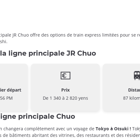
ipale JR Chuo offre des options de train express limitées pour se r
shi.
la ligne principale JR Chuo
💶

ier départ
Prix
Dista
:56 PM
De 1 340 à 2 820 yens
87 kilo
ligne principale Chuo
apon changera complètement avec un voyage de
Tokyo à Otsuki !
Toky
de bâtiments abritant des vitrines, des restaurants et des résiden