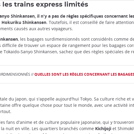
es trains express limités
Sanyo Shinkansen,
il n'y a pas de règles spécifiques concernant 
e
Hokuriku Shinkansen
. Toutefois, il est conseillé de faire attent
réments causés aux autres voyageurs.
hinkansen
, les bagages surdimensionnés sont considérés comme de
us difficile de trouver un espace de rangement pour les bagages cor
t le Tokaido-Sanyo Shinkansen, sachez que des règles spéciales de ré
SURDIMENSIONNÉS //
QUELLES SONT LES RÈGLES CONCERNANT LES BAGAGES
itale du Japon, qui s'appelle aujourd'hui Tokyo. Sa culture riche et va
taine offre quelque chose pour tout le monde, avec une activité in
rtout.
les fans d'anime et de culture populaire japonaise, qui y trouver
 la nuit en ville. Les quartiers branchés comme
Kichijoji
et Shimoki