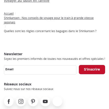
Voyager au Japon en famille
Accueil
Breadcrumb
Shinkansen : Nos conseils de voyage pour le train à grande vitesse
japonais
Quelles sont les règles concernant les bagages dans le Shinkansen ?
Newsletter
Soyez les premiers informés de toutes nos nouveautés et offres spéciales !
Email
Réseaux sociaux
Suivez nous sur nos réseaux sociaux
Facebook
Instagram
Pinterest
Youtube
X