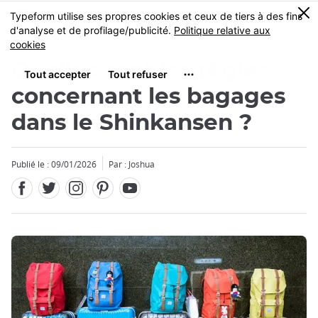
Facebook
Twitter
Instagram
Pinterest
Youtube
Skip
0
MENU
to
main
content
Quelles sont les règles
concernant les bagages
dans le Shinkansen ?
Fermer
Publié le : 09/01/2026
Par : Joshua