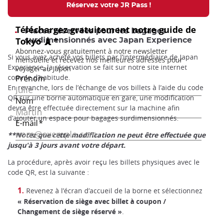
Réservez votre JR Pass !
Places réservées pour les bagages
surdimensionnés avec Japan Experience
Si vous avez acheté vos billets par l’intermédiaire de Japan
Experience, la réservation se fait sur notre site internet
comme d’habitude.
En revanche, lors de l’échange de vos billets à l’aide du code
QR sur une borne automatique en gare, une modification
devra être effectuée directement sur la machine afin
d’ajouter un espace pour bagages surdimensionnés.
**Notez que cette modification ne peut être effectuée que
jusqu'à 3 jours avant votre départ.
La procédure, après avoir reçu les billets physiques avec le
code QR, est la suivante :
Revenez à l’écran d’accueil de la borne et sélectionnez
« Réservation de siège avec billet à coupon /
Changement de siège réservé »
.