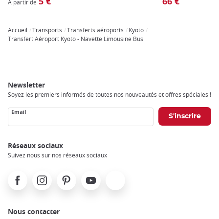
5 €
66 €
A partir de
Accueil
Transports
Transferts aéroports
Kyoto
Breadcrumb
Transfert Aéroport Kyoto - Navette Limousine Bus
Newsletter
Soyez les premiers informés de toutes nos nouveautés et offres spéciales !
Email
Réseaux sociaux
Suivez nous sur nos réseaux sociaux
Facebook
Instagram
Pinterest
Youtube
X
Nous contacter