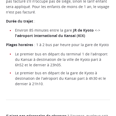
pas facturé s'il n'occupe pas de siège, sinon le tarif enfant
sera appliqué. Pour les enfants de moins de 1 an, le voyage
n'est pas facturé.
Durée du trajet
:
Environ 85 minutes entre la gare
JR de Kyoto
<->
l'aéroport international du Kansai (KIX)
Plages horaires
: 1 à 2 bus par heure pour la gare de Kyoto
Le premier bus en départ du terminal 1 de l'aéroport
Navette de transfert spacieuse et abordable.
du Kansai à destination de la ville de Kyoto part à
KATE/ Japan experience
6h52 et le dernier à 23h05.
Le premier bus en départ de la gare de Kyoto à
destination de l'aéroport du Kansai part à 4h30 et le
dernier à 21h10.
Il n'est pas nécessaire de réserver
à l'avance, quelque soit