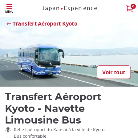
Skip
0
Fermer
MENU
to
main
Transfert Aéroport Kyoto
content
Voir tout
Transfert Aéroport
Kyoto - Navette
Limousine Bus
Relie l'aéroport du Kansai à la ville de Kyoto
Bus confortable