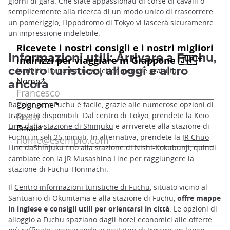
giorni di gara. Che siate appassionati di corse di cavalli o
semplicemente alla ricerca di un modo unico di trascorrere
un pomeriggio, l'Ippodromo di Tokyo vi lascerà sicuramente
un'impressione indelebile.
Informazioni utili: Arrivare a Fuchu,
centro turistico, alloggi e altro
ancora
Raggiungere Fuchu è facile, grazie alle numerose opzioni di
trasporto disponibili. Dal centro di Tokyo, prendete la
Keio
Line dalla
stazione di Shinjuku
e arriverete alla stazione di
Fuchu in soli 25 minuti. In alternativa, prendete la
JR Chuo
Line da
Shinjuku fino alla stazione di Nishi-Kokubunji, quindi
cambiate con la JR Musashino Line per raggiungere la
stazione di Fuchu-Honmachi.
Il
Centro informazioni turistiche di Fuchu
, situato vicino al
Santuario di Okunitama e alla stazione di Fuchu,
offre mappe
in inglese e consigli utili per orientarsi in città
. Le opzioni di
alloggio a Fuchu spaziano dagli hotel economici alle offerte