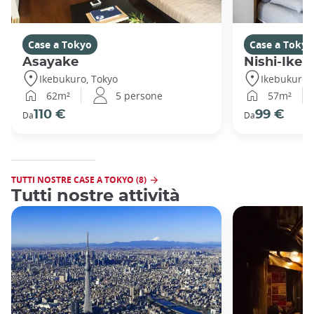
Case a Tokyo
Case a Tokyo
Asayake
Nishi-Ikeb
Ikebukuro, Tokyo
Ikebukuro,
62m²
5 persone
57m²
110 €
99 €
Da
Da
TUTTI NOSTRE CASE A TOKYO (8)
Tutti nostre attività