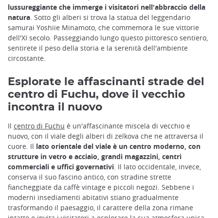
lussureggiante che immerge i visitatori nell'abbraccio della
natura
. Sotto gli alberi si trova la statua del leggendario
samurai Yoshiie Minamoto, che commemora le sue vittorie
dell'XI secolo. Passeggiando lungo questo pittoresco sentiero,
sentirete il peso della storia e la serenità dell'ambiente
circostante.
Esplorate le affascinanti strade del
centro di Fuchu, dove il vecchio
incontra il nuovo
Il
centro di Fuchu
è un'affascinante miscela di vecchio e
nuovo, con il viale degli alberi di zelkova che ne attraversa il
cuore. Il
lato orientale del viale è un centro moderno, con
strutture in vetro e acciaio, grandi magazzini, centri
commerciali e uffici governativi
. Il lato occidentale, invece,
conserva il suo fascino antico, con stradine strette
fiancheggiate da caffè vintage e piccoli negozi. Sebbene i
moderni insediamenti abitativi stiano gradualmente
trasformando il paesaggio, il carattere della zona rimane
intatto e invita i visitatori a esplorare la sua atmosfera unica.