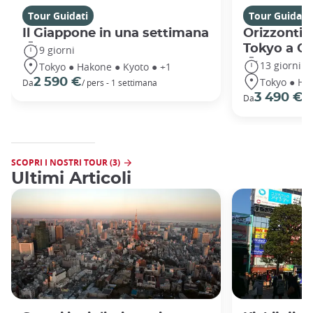
Tour Guidati
Tour Guidati
Il Giappone in una settimana
Orizzonti 
Tokyo a O
9 giorni
13 giorni
Tokyo ● Hakone ● Kyoto ● +1
Tokyo ● Ha
2 590 €
Da
/ pers - 1 settimana
3 490 €
Da
/ 
SCOPRI I NOSTRI TOUR (3)
Ultimi Articoli