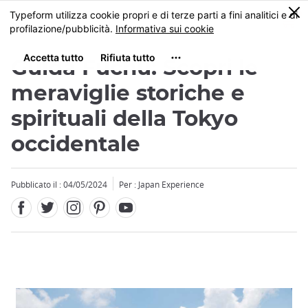
Facebook
Twitter
Instagram
Pinterest
Youtube
Skip
0
MENU
to
main
content
Guida Fuchu: Scopri le
meraviglie storiche e
spirituali della Tokyo
occidentale
Pubblicato il : 04/05/2024
Per : Japan Experience