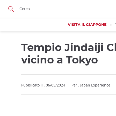
Facebook
Twitter
Instagram
Pinterest
Youtube
Skip
to
main
content
VISITA IL GIAPPONE
Tempio Jindaiji Ch
vicino a Tokyo
Pubblicato il : 06/05/2024
Per : Japan Experience