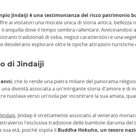
pio Jindaiji è una testimonianza del ricco patrimonio 
ffre ai visitatori una miscela unica di storia antica, bellezza
ga tranquilla dove il tempo sembra rallentare. Avvicinandosi al
storanti tradizionali di soba, negozi caratteristici e una 
e desiderano esplorare oltre le tipiche attrazioni turistiche
o di Jindaiji
0 anni
, che lo rende una pietra miliare del panorama religio
 una divinità associata a un'intrigante storia d'amore e di in
tre nuotava verso un'isola per incontrare la sua amata, q
Jindaiji
, Jindaiji è strettamente associato al venerato mona
ttraverso l'esclusiva tradizione delle bambole daruma del tem
 sua età, poiché ospita il
Buddha Hokuho, un tesoro nazion