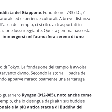
buddista del Giappone
. Fondato nel 733 d.C., è il
 naturale ed esperienze culturali. A breve distanza
l'area del tempio, ci si ritrova trasportati in
vegetazione lussureggiante. Questa gemma nascosta
 e
immergersi nell'atmosfera serena di uno
so di Tokyo. La fondazione del tempio è avvolta
tervento divino. Secondo la storia, il padre del
uando apparve miracolosamente una tartaruga
co guerriero
Ryogen (912-985), noto anche come
pio, che lo distingue dagli altri siti buddisti
ale e la più antica statua di Buddha del