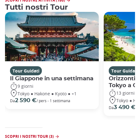
SCOPRI I NOSTRE ATTIVITÀ (180)
Tutti nostri Tour
Tour Guidati
Tour Guidati
Il Giappone in una settimana
Orizzonti 
Tokyo a O
9 giorni
13 giorni
Tokyo ● Hakone ● Kyoto ● +1
Tokyo ● Ha
2 590 €
Da
/ pers - 1 settimana
3 490 €
Da
/ 
SCOPRI I NOSTRI TOUR (3)