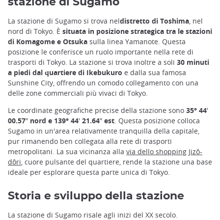
stazione di Sugamo
La stazione di Sugamo si trova nel
distretto di Toshima
, nel
nord di Tokyo. È
situata in posizione strategica tra le stazioni
di Komagome e Otsuka
sulla linea Yamanote. Questa
posizione le conferisce un ruolo importante nella rete di
trasporti di Tokyo. La stazione si trova inoltre a soli
30 minuti
a piedi dal quartiere di Ikebukuro
e dalla sua famosa
Sunshine City, offrendo un comodo collegamento con una
delle zone commerciali più vivaci di Tokyo.
Le coordinate geografiche precise della stazione sono
35° 44′
00.57″ nord e 139° 44′ 21.64″ est
. Questa posizione colloca
Sugamo in un'area relativamente tranquilla della capitale,
pur rimanendo ben collegata alla rete di trasporti
metropolitani. La sua vicinanza alla
via dello shopping Jizô-
dôri
, cuore pulsante del quartiere, rende la stazione una base
ideale per esplorare questa parte unica di Tokyo.
Storia e sviluppo della stazione
La stazione di Sugamo risale agli inizi del XX secolo.