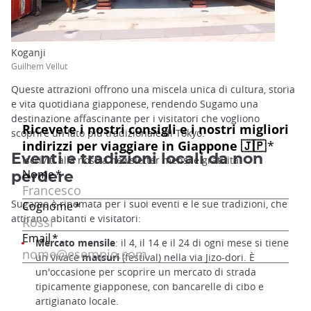
Koganji
Guilhem Vellut
Queste attrazioni offrono una miscela unica di cultura, storia
e vita quotidiana giapponese, rendendo Sugamo una
destinazione affascinante per i visitatori che vogliono
scoprire un lato più tradizionale di Tokyo.
Eventi e tradizioni locali da non
perdere
Sugamo è rinomata per i suoi eventi e le sue tradizioni, che
attirano abitanti e visitatori:
Mercato mensile
: il 4, il 14 e il 24 di ogni mese si tiene
un vivace
matsuri
(festival) nella via Jizo-dori. È
un'occasione per scoprire un mercato di strada
tipicamente giapponese, con bancarelle di cibo e
artigianato locale.