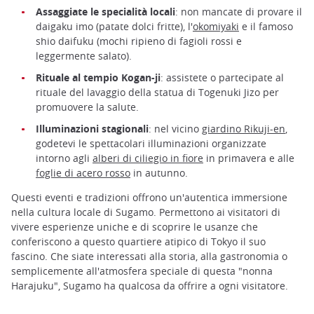
Assaggiate le specialità locali
: non mancate di provare il
daigaku imo (patate dolci fritte), l'
okomiyaki
e il famoso
shio daifuku (mochi ripieno di fagioli rossi e
leggermente salato).
Rituale al tempio Kogan-ji
: assistete o partecipate al
rituale del lavaggio della statua di Togenuki Jizo per
promuovere la salute.
Illuminazioni stagionali
: nel vicino
giardino Rikuji-en
,
godetevi le spettacolari illuminazioni organizzate
intorno agli
alberi di ciliegio in fiore
in primavera e alle
foglie di acero rosso
in autunno.
Questi eventi e tradizioni offrono un'autentica immersione
nella cultura locale di Sugamo. Permettono ai visitatori di
vivere esperienze uniche e di scoprire le usanze che
conferiscono a questo quartiere atipico di Tokyo il suo
fascino. Che siate interessati alla storia, alla gastronomia o
semplicemente all'atmosfera speciale di questa "nonna
Harajuku", Sugamo ha qualcosa da offrire a ogni visitatore.