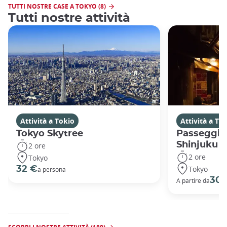
TUTTI NOSTRE CASE A TOKYO (8)
Tutti nostre attività
Attività a Tokio
Attività a To
Tokyo Skytree
Passeggiat
Shinjuku
2 ore
2 ore
Tokyo
Tokyo
32 €
a persona
30 
A partire da