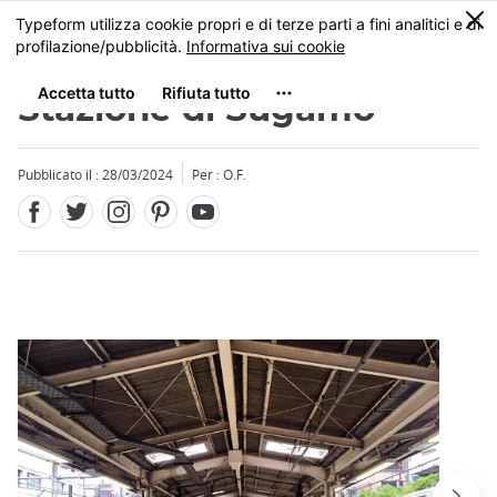
Facebook
Twitter
Instagram
Pinterest
Youtube
Skip
0
MENU
to
main
content
Stazione di Sugamo
Pubblicato il : 28/03/2024
Per : O.F.
Close