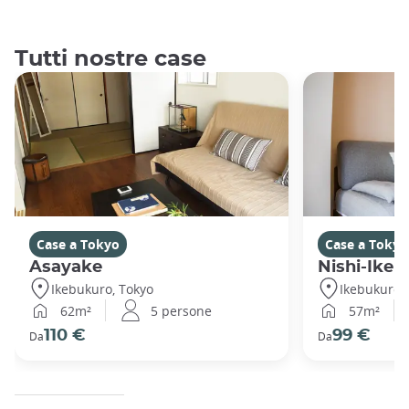
Tutti nostre case
Case a Tokyo
Case a Tokyo
Asayake
Nishi-Ikeb
Ikebukuro, Tokyo
Ikebukuro,
62m²
5 persone
57m²
110 €
99 €
Da
Da