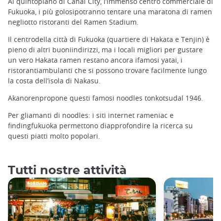
Al quintopiano di Canal City, l’immenso centro commerciale di
Fukuoka, i più golosipotranno tentare una maratona di ramen
negliotto ristoranti del Ramen Stadium.
Il centrodella città di Fukuoka (quartiere di Hakata e Tenjin) è
pieno di altri buoniindirizzi, ma i locali migliori per gustare
un vero Hakata ramen restano ancora ifamosi yatai, i
ristorantiambulanti che si possono trovare facilmente lungo
la costa dell’isola di Nakasu.
Akanorenpropone questi famosi noodles tonkotsudal 1946.
Per gliamanti di noodles: i siti internet rameniac e
findingfukuoka permettono diapprofondire la ricerca su
questi piatti molto popolari.
Tutti nostre attività