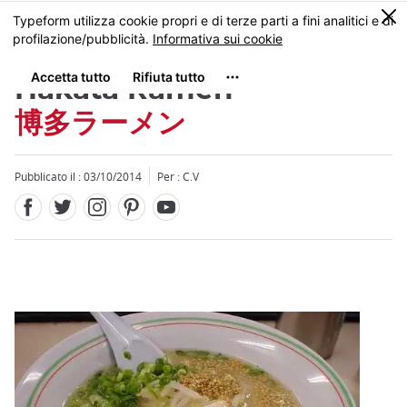
Facebook
Twitter
Instagram
Pinterest
Youtube
Skip
0
MENU
to
main
content
Hakata Ramen
博多ラーメン
Pubblicato il : 03/10/2014
Per : C.V
Close