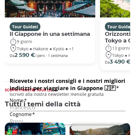
Tour Guidati
Tour Guidati
Il Giappone in una settimana
Orizzonti 
Tokyo a O
9 giorni
13 giorni
Tokyo ● Hakone ● Kyoto ● +1
Tokyo ● Ha
2 590 €
Da
/ pers - 1 settimana
3 490 €
Da
/ 
SCOPRI I NOSTRI TOUR (3)
Tutti i temi della città