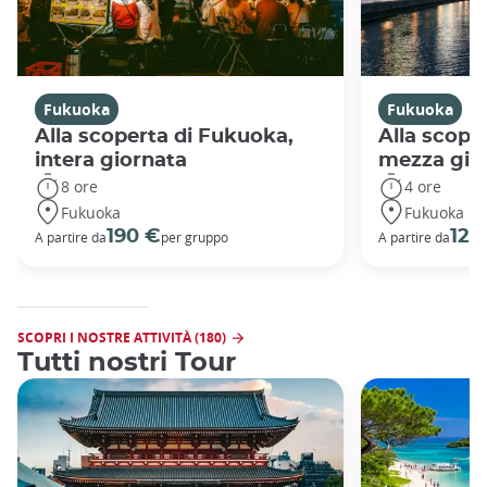
Fukuoka
Fukuoka
Alla scoperta di Fukuoka,
Alla scope
intera giornata
mezza gio
8 ore
4 ore
Fukuoka
Fukuoka
190 €
126
A partire da
per gruppo
A partire da
SCOPRI I NOSTRE ATTIVITÀ (180)
Tutti nostri Tour