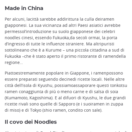
Made in China
Per alcuni, lacittà sarebbe addirittura la culla deiramen
giapponesi. La sua vicinanza ad altri Paesi asiatici avrebbe
permessol’introduzione su suolo giapponese dei celebri
noodles cinesi, essendo Fukuoka,da secoli ormai, la porta
d’ingresso di tutte le influenze straniere. Ma altripuristi
sottolineano che è a Kurume – una piccola cittadina a sud di
Fukuoka –che è stato aperto il primo ristorante di ramendella
regione…
Piattoestremamente popolare in Giappone, i ramenpossono
essere preparati seguendo decinedi ricette locali. Nelle altre
città dell’isola di Kyushu, possiamoassaporare questi tonkotsu
ramen conaggiunta di più o meno carne e di salsa di soia
(Kumamoto, Kagoshima). E al difuori di Kyushu, le due grandi
ricette rivali sono quelle di Sapporo (e i suoiramen in zuppa
di miso) e di Tokyo (shio ramen, condito con sale).
Il covo dei Noodles