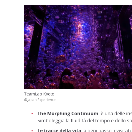
TeamLab Kyoto
@Japan Experience
The Morphing Continuum
: è una delle i
Simboleggia la fluidità del tempo e dello s
Le tracce della vita
: a ogni passo, i visit