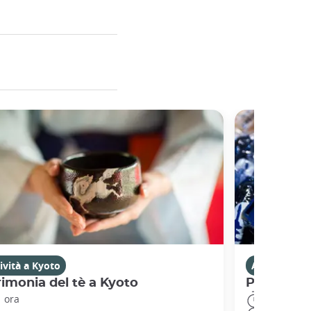
ività a Kyoto
Attività a K
imonia del tè a Kyoto
Passeggia
1 ora
8 ore