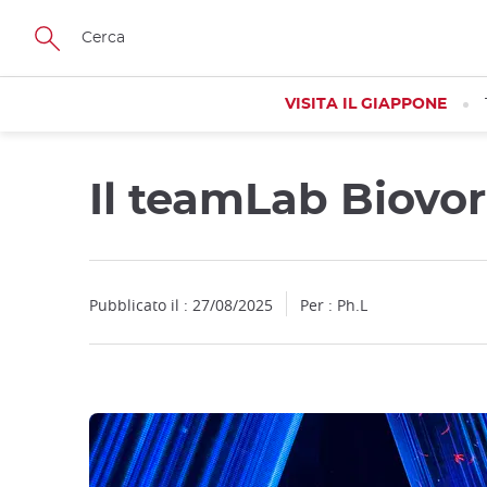
Facebook
Twitter
Instagram
Pinterest
Youtube
Skip
to
main
content
VISITA IL GIAPPONE
Il teamLab Biovor
Close
Close
Pubblicato il : 27/08/2025
Per : Ph.L