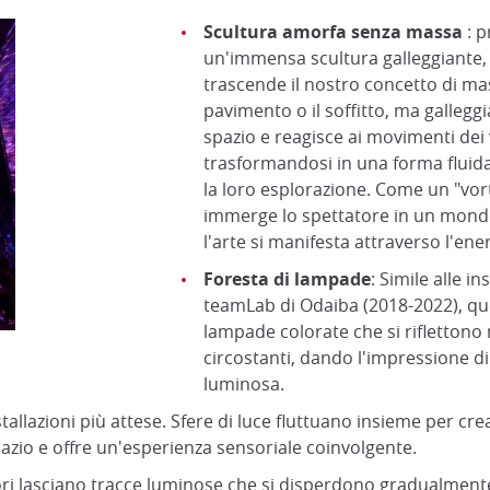
Scultura amorfa senza massa
: 
un'immensa scultura galleggiante,
trascende il nostro concetto di mas
pavimento o il soffitto, ma galleggi
spazio e reagisce ai movimenti dei v
trasformandosi in una forma fluid
la loro esplorazione. Come un "vor
immerge lo spettatore in un mond
l'arte si manifesta attraverso l'ene
Foresta di lampade
: Simile alle i
teamLab di Odaiba (2018-2022), q
lampade colorate che si riflettono 
circostanti, dando l'impressione di
luminosa.
nstallazioni più attese. Sfere di luce fluttuano insieme per cr
pazio e offre un'esperienza sensoriale coinvolgente.
atori lasciano tracce luminose che si disperdono gradualmente