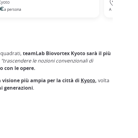
Kyoto
Kyoto
 €
25
a persona
A partire da
 quadrati,
teamLab Biovortex Kyoto sarà il più
e
"trascendere le nozioni convenzionali di
o con le opere.
 visione più ampia per la città di
Kyoto
,
volta
ni generazioni
.