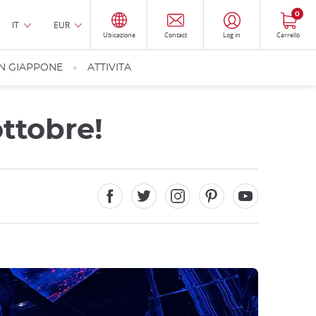
0
IT
EUR
Ubicazione
Contact
Log in
Carrello
IN GIAPPONE
ATTIVITA
ottobre!