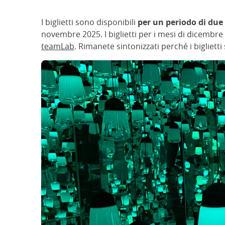
I biglietti sono disponibili
per un periodo di due 
novembre 2025. I biglietti per i mesi di dicembre 
teamLab
. Rimanete sintonizzati perché i bigliet