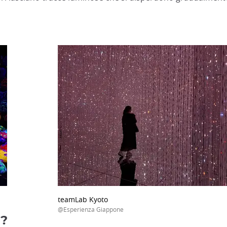
teamLab Kyoto
@Esperienza Giappone
i?