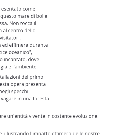
presentato come
 questo mare di bolle
sa. Non tocca il
a al centro dello
isitatori,
a ed effimera durante
tice oceanico",
o incantato, dove
rgia e l'ambiente.
nstallazioni del primo
uesta opera presenta
negli specchi
 vagare in una foresta
eare un'entità vivente in costante evoluzione.
, illustrando l'impatto effimero delle nostre