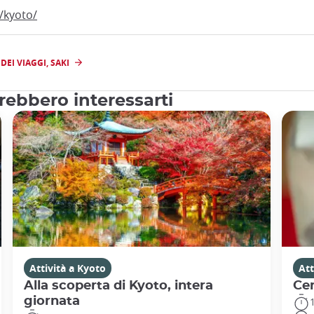
/kyoto/
EI VIAGGI, SAKI
trebbero interessarti
Attività a Kyoto
Att
Alla scoperta di Kyoto, intera
Cer
giornata