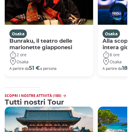
Osaka
Osaka
Bunraku, il teatro delle
Alla scope
marionette giapponesi
intera gio
2 ore
8 ore
Osaka
Osaka
51 €
188
A partire da
a persona
A partire da
SCOPRI I NOSTRE ATTIVITÀ (180)
Tutti nostri Tour