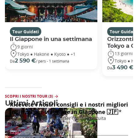
Tour Guidati
Tour Guidati
Il Giappone in una settimana
Orizzonti 
Tokyo a O
9 giorni
13 giorni
Tokyo ● Hakone ● Kyoto ● +1
Tokyo ● Ha
2 590 €
Da
/ pers - 1 settimana
3 490 €
Da
/ 
SCOPRI I NOSTRI TOUR (3)
Ultimi Articoli