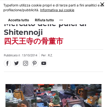
Facebook
Twitter
Instagram
Pinterest
Youtube
Skip
0
MENU
to
main
content
Mercato delle pulci di
Shitennoji
四天王寺の骨董市
Pubblicato il : 13/10/2014
Per : R.Z.