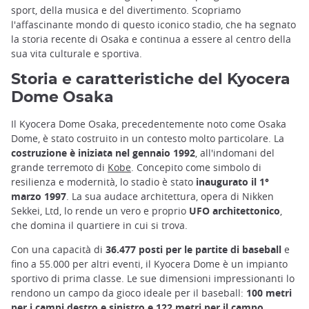
sport, della musica e del divertimento. Scopriamo
l'affascinante mondo di questo iconico stadio, che ha segnato
la storia recente di Osaka e continua a essere al centro della
sua vita culturale e sportiva.
Storia e caratteristiche del Kyocera
Dome Osaka
Il Kyocera Dome Osaka, precedentemente noto come Osaka
Dome, è stato costruito in un contesto molto particolare. La
costruzione è iniziata nel gennaio 1992
, all'indomani del
grande terremoto di
Kobe
. Concepito come simbolo di
resilienza e modernità, lo stadio è stato
inaugurato il 1°
marzo 1997
. La sua audace architettura, opera di Nikken
Sekkei, Ltd, lo rende un vero e proprio
UFO architettonico
,
che domina il quartiere in cui si trova.
Con una capacità di
36.477 posti per le partite di baseball
e
fino a 55.000 per altri eventi, il Kyocera Dome è un impianto
sportivo di prima classe. Le sue dimensioni impressionanti lo
rendono un campo da gioco ideale per il baseball:
100 metri
per i campi destro e sinistro e 122 metri per il campo