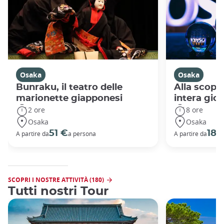
Osaka
Osaka
Bunraku, il teatro delle
Alla scope
marionette giapponesi
intera gio
2 ore
8 ore
Osaka
Osaka
51 €
188
A partire da
a persona
A partire da
SCOPRI I NOSTRE ATTIVITÀ (180)
Tutti nostri Tour