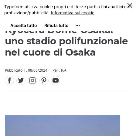
Facebook
Twitter
Instagram
Pinterest
Youtube
Skip
0
MENU
to
main
content
Kyocera Dome Osaka:
uno stadio polifunzionale
nel cuore di Osaka
Close
Pubblicato il : 08/06/2024
Per : R.A