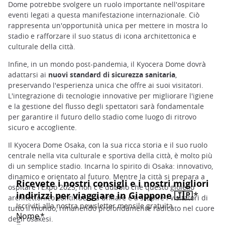
Dome potrebbe svolgere un ruolo importante nell'ospitare
eventi legati a questa manifestazione internazionale. Ciò
rappresenta un'opportunità unica per mettere in mostra lo
stadio e rafforzare il suo status di icona architettonica e
culturale della città.
Infine, in un mondo post-pandemia, il Kyocera Dome dovrà
adattarsi ai
nuovi standard di sicurezza sanitaria
,
preservando l'esperienza unica che offre ai suoi visitatori.
L'integrazione di tecnologie innovative per migliorare l'igiene
e la gestione del flusso degli spettatori sarà fondamentale
per garantire il futuro dello stadio come luogo di ritrovo
sicuro e accogliente.
Il Kyocera Dome Osaka, con la sua ricca storia e il suo ruolo
centrale nella vita culturale e sportiva della città, è molto più
di un semplice stadio. Incarna lo spirito di Osaka: innovativo,
dinamico e orientato al futuro. Mentre la città si prepara a
ospitare l'Expo 2025, non c'è dubbio che questo gioiello
architettonico continuerà a brillare e a stupire i visitatori di
tutto il mondo, rimanendo profondamente radicato nel cuore
degli osakesi.