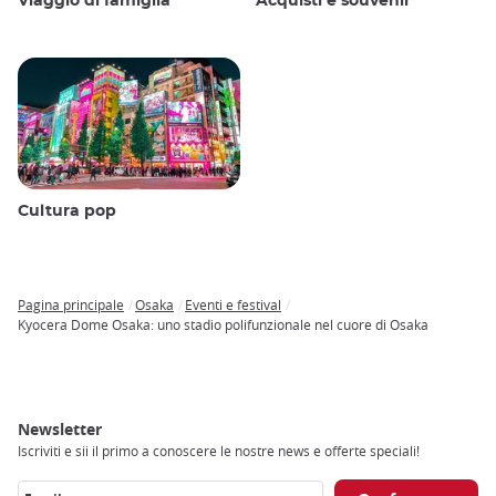
Viaggio di famiglia
Acquisti e souvenir
Cultura pop
Pagina principale
Osaka
Eventi e festival
Breadcrumb
Kyocera Dome Osaka: uno stadio polifunzionale nel cuore di Osaka
Newsletter
Iscriviti e sii il primo a conoscere le nostre news e offerte speciali!