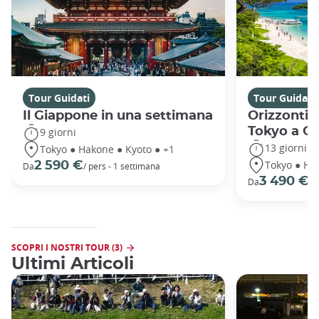
Tour Guidati
Tour Guidati
Il Giappone in una settimana
Orizzonti 
Tokyo a O
9 giorni
13 giorni
Tokyo ● Hakone ● Kyoto ● +1
Tokyo ● Ha
2 590 €
Da
/ pers - 1 settimana
3 490 €
Da
/ 
SCOPRI I NOSTRI TOUR (3)
Ultimi Articoli