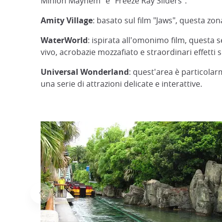
Minion Mayhem" e "Freeze Ray Sliders".
Amity Village
: basato sul film "Jaws", questa zo
WaterWorld
: ispirata all'omonimo film, questa s
vivo, acrobazie mozzafiato e straordinari effetti s
Universal Wonderland
: quest'area è particola
una serie di attrazioni delicate e interattive.