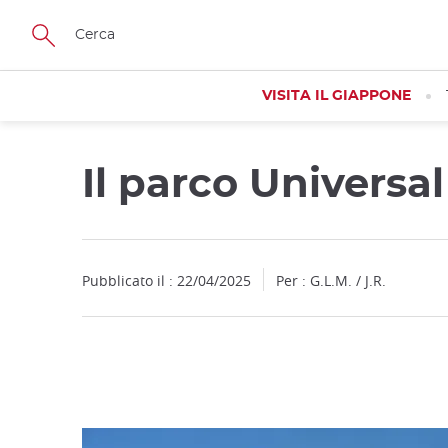
Facebook
Twitter
Instagram
Pinterest
Youtube
Skip
to
main
content
VISITA IL GIAPPONE
Il parco Universa
Close
Close
Close
Pubblicato il : 22/04/2025
Per : G.L.M. / J.R.
Add
mask
focusable
element
for
loop
on