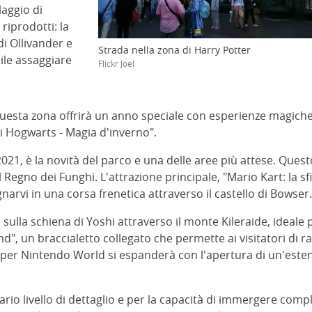
laggio di
riprodotti: la
i Ollivander e
Strada nella zona di Harry Potter
ile assaggiare
Flickr Joel
 questa zona offrirà un anno speciale con esperienze magiche
i Hogwarts - Magia d'inverno".
2021, è la novità del parco e una delle aree più attese. Ques
egno dei Funghi. L'attrazione principale, "Mario Kart: la sf
rvi in una corsa frenetica attraverso il castello di Bowser.
o sulla schiena di Yoshi attraverso il monte Kileraide, ideale
d", un braccialetto collegato che permette ai visitatori di r
il Super Nintendo World si espanderà con l'apertura di un'es
ario livello di dettaglio e per la capacità di immergere com