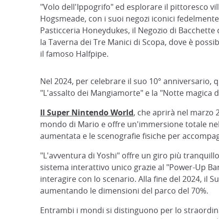
"Volo dell'Ippogrifo" ed esplorare il pittoresco vil
Hogsmeade, con i suoi negozi iconici fedelmente 
Pasticceria Honeydukes, il Negozio di Bacchette d
la Taverna dei Tre Manici di Scopa, dove è possib
il famoso Halfpipe.
Nel 2024, per celebrare il suo 10° anniversario,
"L'assalto dei Mangiamorte" e la "Notte magica d
Il Super Nintendo World
, che aprirà nel marzo 
mondo di Mario e offre un'immersione totale nel R
aumentata e le scenografie fisiche per accompagna
"L'avventura di Yoshi" offre un giro più tranquill
sistema interattivo unico grazie al "Power-Up Ban
interagire con lo scenario. Alla fine del 2024, 
aumentando le dimensioni del parco del 70%.
Entrambi i mondi si distinguono per lo straordin