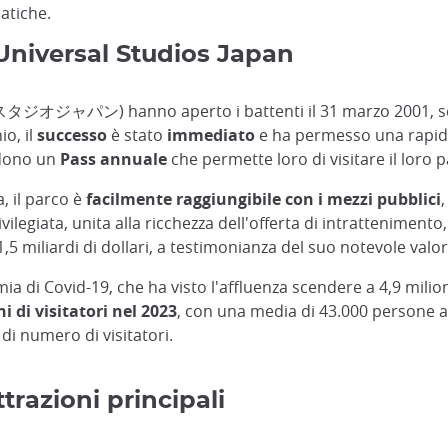
atiche.
 Universal Studios Japan
ジオジャパン) hanno aperto i battenti il 31 marzo 2001, seg
o, il
successo
è stato
immediato
e ha permesso una rapida
edono un
Pass annuale
che permette loro di visitare il loro
, il parco è
facilmente raggiungibile con i mezzi pubblici
vilegiata, unita alla ricchezza dell'offerta di intrattenimento
,5 miliardi di dollari, a testimonianza del suo notevole valo
i Covid-19, che ha visto l'affluenza scendere a 4,9 milioni 
i di visitatori nel 2023
, con una media di 43.000 persone al
 di numero di visitatori.
trazioni principali