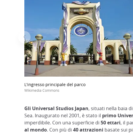
focus
trap
after
an
iframe
L'ingresso principale del parco
Wikimedia Commons
Gli Universal Studios Japan
, situati nella baia 
Sea. Inaugurato nel 2001, è stato il
primo Univers
imperdibile. Con una superficie di
50 ettari
, il 
al mondo
. Con più di
40 attrazioni
basate sui pi