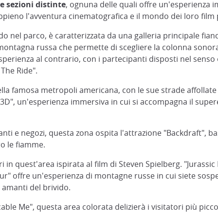
e sezioni distinte
, ognuna delle quali offre un'esperienza
 appieno l'avventura cinematografica e il mondo dei loro film p
do nel parco, è caratterizzata da una galleria principale fian
montagna russa che permette di scegliere la colonna sonor
perienza al contrario, con i partecipanti disposti nel senso
 The Ride".
la famosa metropoli americana, con le sue strade affollate e
D", un'esperienza immersiva in cui si accompagna il supere
anti e negozi, questa zona ospita l'attrazione "Backdraft", 
o le fiamme.
 in quest'area ispirata al film di Steven Spielberg. "Jurassic 
ur" offre un'esperienza di montagne russe in cui siete sospes
 amanti del brivido.
able Me", questa area colorata delizierà i visitatori più pic