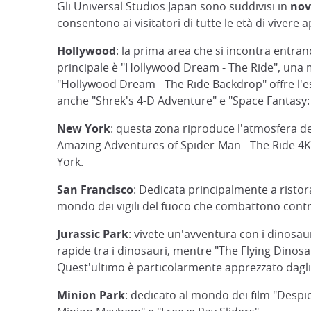
Gli Universal Studios Japan sono suddivisi in
nov
consentono ai visitatori di tutte le età di vivere
Hollywood
: la prima area che si incontra entran
principale è "Hollywood Dream - The Ride", una 
"Hollywood Dream - The Ride Backdrop" offre l'es
anche "Shrek's 4-D Adventure" e "Space Fantasy:
New York
: questa zona riproduce l'atmosfera del
Amazing Adventures of Spider-Man - The Ride 4K3
York.
San Francisco
: Dedicata principalmente a ristor
mondo dei vigili del fuoco che combattono contr
Jurassic Park
: vivete un'avventura con i dinosauri
rapide tra i dinosauri, mentre "The Flying Dinosa
Quest'ultimo è particolarmente apprezzato dagli
Minion Park
: dedicato al mondo dei film "Despic