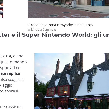
Strada nella zona newyorkese del parco
Wikimedia Commons
er e il Super Nintendo World: gli un
l 2014, è una
in questo mondo
sportati nel
te replica
alsa scogliera
 Viaggio
re sopra il
gne russe del