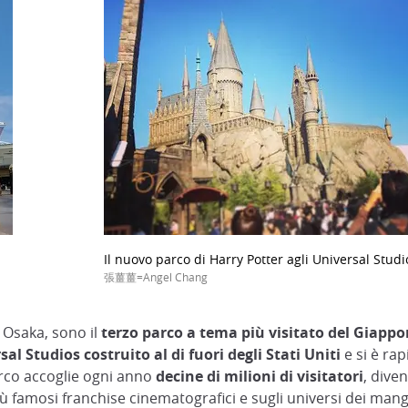
Il nuovo parco di Harry Potter agli Universal Stud
張薑薑=Angel Chang
di Osaka, sono il
terzo parco a tema più visitato del Giapp
al Studios costruito al di fuori degli Stati Uniti
e si è ra
parco accoglie ogni anno
decine di milioni di visitatori
, dive
ù famosi franchise cinematografici e sugli universi dei man