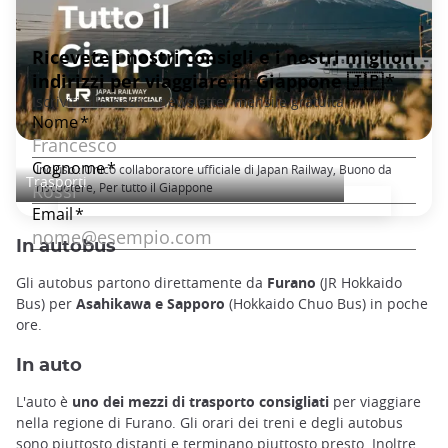
Japan Rail Pass: viaggi in treno illimitati
Incluso : Unico collaboratore ufficiale di Japan Railway, Buono da
Trasporti
riscuotere, Per tutto il Giappone
In autobus
Gli autobus partono direttamente da
Furano
(JR Hokkaido
Bus) per
Asahikawa e Sapporo
(Hokkaido Chuo Bus) in poche
ore.
In auto
L'auto è
uno dei mezzi di trasporto consigliati
per viaggiare
nella regione di Furano. Gli orari dei treni e degli autobus
sono piuttosto distanti e terminano piuttosto presto. Inoltre,