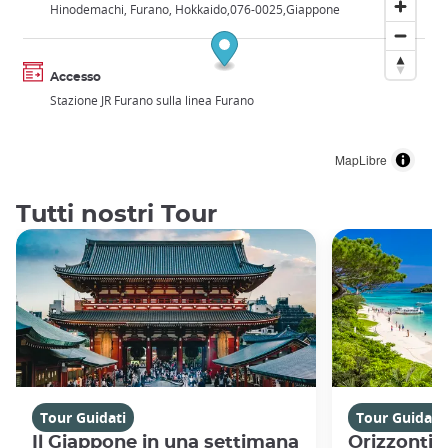
Hinodemachi, Furano, Hokkaido
076-0025
Giappone
Accesso
Stazione JR Furano sulla linea Furano
MapLibre
Tutti nostri Tour
Tour Guidati
Tour Guidati
Il Giappone in una settimana
Orizzonti 