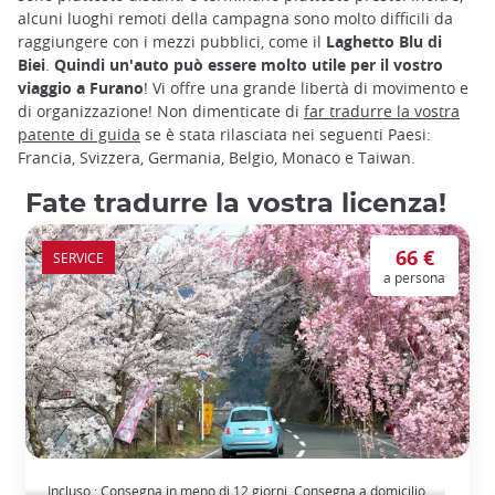
alcuni luoghi remoti della campagna sono molto difficili da
raggiungere con i mezzi pubblici, come il
Laghetto Blu di
Biei
.
Quindi un'auto può essere molto utile per il vostro
viaggio a Furano
! Vi offre una grande libertà di movimento e
di organizzazione! Non dimenticate di
far tradurre la vostra
patente di guida
se è stata rilasciata nei seguenti Paesi:
Francia, Svizzera, Germania, Belgio, Monaco e Taiwan.
Fate tradurre la vostra licenza!
66 €
SERVICE
a persona
Traduzione della Patente di Guida Giapponese
Incluso : Consegna in meno di 12 giorni, Consegna a domicilio