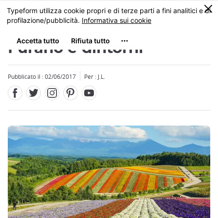
Facebook
Twitter
Instagram
Pinterest
Youtube
Skip
0
MENU
to
main
content
Furano e dintorni
Pubblicato il : 02/06/2017
Per : J.L.
Close