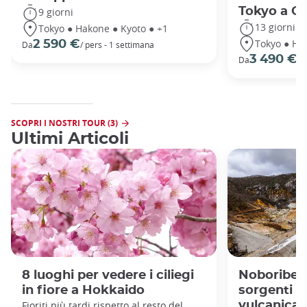
Tokyo a O
9 giorni
13 giorni
Tokyo ● Hakone ● Kyoto ● +1
Tokyo ● Ha
2 590 €
Da
/ pers - 1 settimana
3 490 €
Da
/ 
SCOPRI I NOSTRI TOUR (3)
Ultimi Articoli
8 luoghi per vedere i ciliegi
Noboribets
in fiore a Hokkaido
sorgenti te
Fioriti più tardi rispetto al resto del
vulcanica