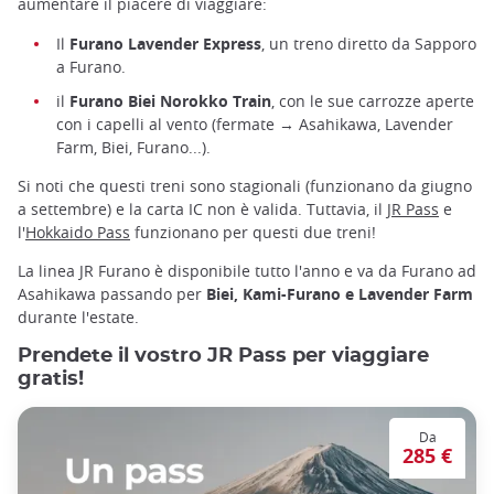
aumentare il piacere di viaggiare:
Il
Furano Lavender Express
, un treno diretto da Sapporo
a Furano.
il
Furano Biei Norokko Train
, con le sue carrozze aperte
con i capelli al vento (fermate → Asahikawa, Lavender
Farm, Biei, Furano...).
Si noti che questi treni sono stagionali (funzionano da giugno
a settembre) e la carta IC non è valida. Tuttavia, il
JR Pass
e
l'
Hokkaido Pass
funzionano per questi due treni!
La linea JR Furano è disponibile tutto l'anno e va da Furano ad
Asahikawa passando per
Biei, Kami-Furano e Lavender Farm
durante l'estate.
Prendete il vostro JR Pass per viaggiare
gratis!
Da
285 €