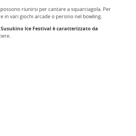
possono riunirsi per cantare a squarciagola. Per
re in vari giochi arcade o persino nel bowling.
l Susukino Ice Festival è caratterizzato da
iere.