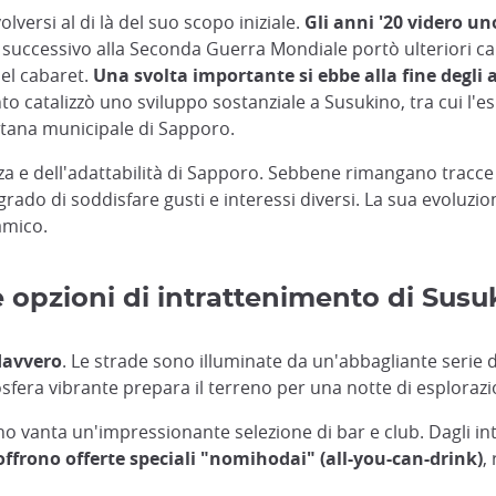
volversi al di là del suo scopo iniziale.
Gli anni '20 videro u
do successivo alla Seconda Guerra Mondiale portò ulteriori ca
del cabaret.
Una svolta importante si ebbe alla fine degli 
to catalizzò uno sviluppo sostanziale a Susukino, tra cui l'
itana municipale di Sapporo.
za e dell'adattabilità di Sapporo. Sebbene rimangano tracce
n grado di soddisfare gusti e interessi diversi. La sua evolu
amico.
le opzioni di intrattenimento di Susu
davvero
. Le strade sono illuminate da un'abbagliante serie di
fera vibrante prepara il terreno per una notte di esploraz
ino vanta un'impressionante selezione di bar e club. Dagli inti
 offrono offerte speciali "nomihodai" (all-you-can-drink)
,