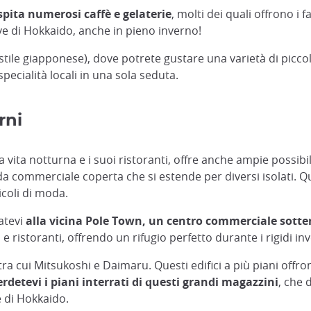
pita numerosi caffè e gelaterie
, molti dei quali offrono i
ve di Hokkaido, anche in pieno inverno!
tile giapponese), dove potrete gustare una varietà di piccoli
ecialità locali in una sola seduta.
rni
vita notturna e i suoi ristoranti, offre anche ampie possibi
da commerciale coperta che si estende per diversi isolati. Qu
icoli di moda.
atevi
alla vicina Pole Town, un centro commerciale sotte
ristoranti, offrendo un rifugio perfetto durante i rigidi in
tra cui Mitsukoshi e Daimaru. Questi edifici a più piani off
rdetevi i piani interrati di questi grandi magazzini
, che 
e di Hokkaido.