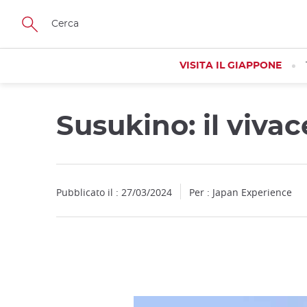
Facebook
Twitter
Instagram
Pinterest
Youtube
Skip
to
main
content
VISITA IL GIAPPONE
Susukino: il viva
Pubblicato il : 27/03/2024
Per : Japan Experience