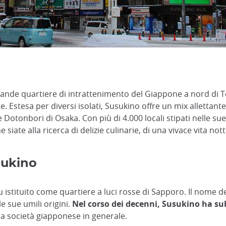
grande quartiere di intrattenimento del Giappone a nord di 
. Estesa per diversi isolati, Susukino offre un mix allettante 
e Dotonbori di Osaka. Con più di 4.000 locali stipati nelle 
Che siate alla ricerca di delizie culinarie, di una vivace vita 
sukino
u istituito come quartiere a luci rosse di Sapporo. Il nome d
e sue umili origini.
Nel corso dei decenni, Susukino ha sub
la società giapponese in generale.