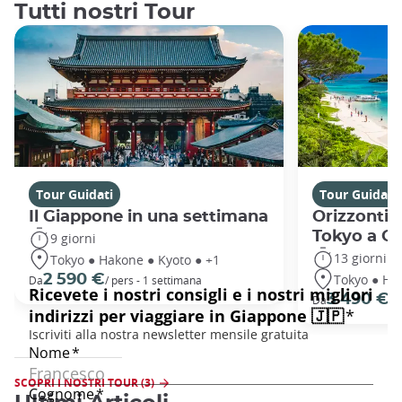
Tutti nostri Tour
Tour Guidati
Tour Guidati
Il Giappone in una settimana
Orizzonti 
Tokyo a O
9 giorni
13 giorni
Tokyo ● Hakone ● Kyoto ● +1
Tokyo ● Ha
2 590 €
Da
/ pers - 1 settimana
3 490 €
Da
/ 
SCOPRI I NOSTRI TOUR (3)