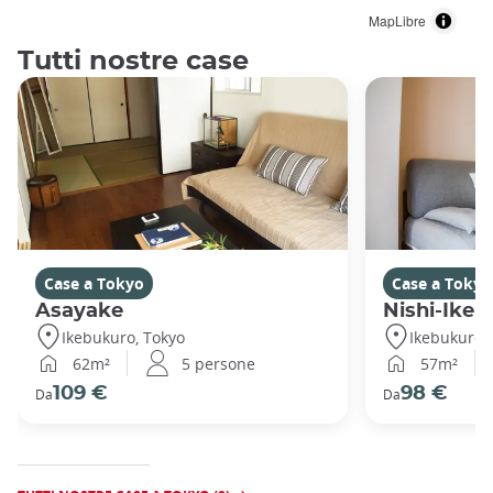
MapLibre
Tutti nostre case
Case a Tokyo
Case a Tokyo
Asayake
Nishi-Ikeb
Ikebukuro, Tokyo
Ikebukuro,
62m²
5 persone
57m²
109 €
98 €
Da
Da