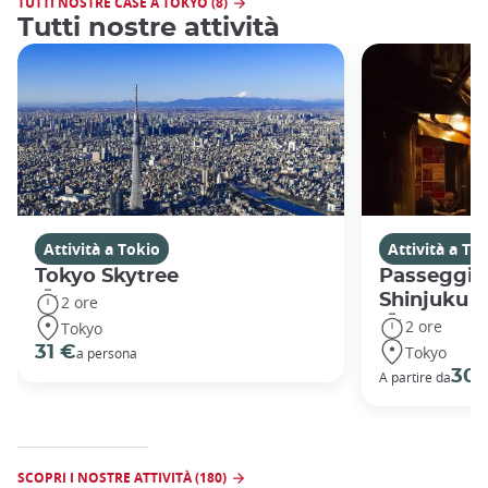
TUTTI NOSTRE CASE A TOKYO (8)
Tutti nostre attività
Attività a Tokio
Attività a To
Tokyo Skytree
Passeggiat
Shinjuku
2 ore
2 ore
Tokyo
Tokyo
31 €
a persona
30 
A partire da
SCOPRI I NOSTRE ATTIVITÀ (180)