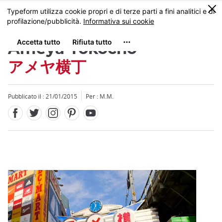
Facebook
Twitter
Instagram
Pinterest
Youtube
Skip
0
MENU
to
main
content
Ameya Yokocho
アメヤ横丁
Pubblicato il : 21/01/2015
Per : M.M.
Close