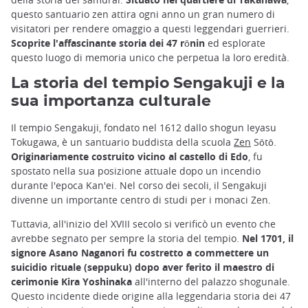
questo santuario zen attira ogni anno un gran numero di
visitatori per rendere omaggio a questi leggendari guerrieri.
Scoprite l'affascinante storia dei 47 rōnin
ed esplorate
questo luogo di memoria unico che perpetua la loro eredità.
La storia del tempio Sengakuji e la
sua importanza culturale
Il tempio Sengakuji, fondato nel 1612 dallo shogun Ieyasu
Tokugawa, è un santuario buddista della scuola
Zen
Sōtō.
Originariamente costruito vicino al castello di Edo
, fu
spostato nella sua posizione attuale dopo un incendio
durante l'epoca Kan'ei. Nel corso dei secoli, il Sengakuji
divenne un importante centro di studi per i monaci Zen.
Tuttavia, all'inizio del XVIII secolo si verificò un evento che
avrebbe segnato per sempre la storia del tempio.
Nel 1701, il
signore Asano Naganori fu costretto a commettere un
suicidio rituale (seppuku) dopo aver ferito il maestro di
cerimonie Kira Yoshinaka
all'interno del palazzo shogunale.
Questo incidente diede origine alla leggendaria storia dei 47