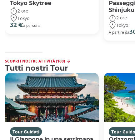
Tokyo Skytree
Passeggiat
Shinjuku
2 ore
2 ore
Tokyo
Tokyo
32 €
a persona
30 
A partire da
SCOPRI I NOSTRE ATTIVITÀ (180)
Tutti nostri Tour
Tour Guidati
Tour Guidati
Il Giappone in una settimana
Orizzonti 