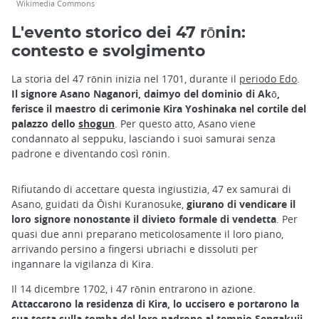
Wikimedia Commons
L'evento storico dei 47 rōnin:
contesto e svolgimento
La storia del 47 rōnin inizia nel 1701, durante il
periodo Edo
.
Il signore Asano Naganori, daimyo del dominio di Akō,
ferisce il maestro di cerimonie Kira Yoshinaka nel cortile del
palazzo dello
shogun
. Per questo atto, Asano viene
condannato al seppuku, lasciando i suoi samurai senza
padrone e diventando così rōnin.
Rifiutando di accettare questa ingiustizia, 47 ex samurai di
Asano, guidati da Ōishi Kuranosuke,
giurano di vendicare il
loro signore nonostante il divieto formale di vendetta
. Per
quasi due anni preparano meticolosamente il loro piano,
arrivando persino a fingersi ubriachi e dissoluti per
ingannare la vigilanza di Kira.
Il 14 dicembre 1702, i 47 rōnin entrarono in azione.
Attaccarono la residenza di Kira, lo uccisero e portarono la
sua testa sulla tomba del loro padrone al tempio Sengakuji
.