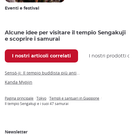
Eventi e festival
Alcune idee per visitare il tempio Sengakuji
e scoprire i samurai
I nostri articoli correlati
I nostri prodotti co
Sensō-ji: Il tempio buddista più antico e più significativo di Tokyo
Kanda Myōjin
Pagina principale
Tokyo
Templi e santuari in Giappone
Breadcrumb
Il tempio Sengakuji e i suoi 47 samurai
Newsletter