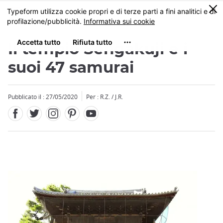
Facebook
Twitter
Instagram
Pinterest
Youtube
Skip
0
MENU
to
main
content
Il tempio Sengakuji e i
suoi 47 samurai
Pubblicato il : 27/05/2020
Per : R.Z. / J.R.
Close