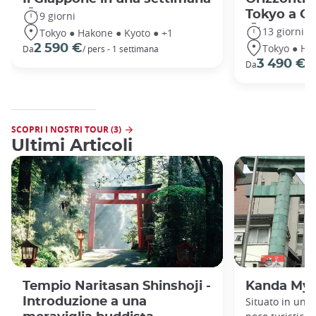
Tokyo a O
9 giorni
13 giorni
Tokyo ● Hakone ● Kyoto ● +1
Tokyo ● Ha
2 590 €
Da
/ pers - 1 settimana
3 490 €
Da
/ 
SCOPRI I NOSTRI TOUR (3)
Ultimi Articoli
Tempio Naritasan Shinshoji -
Kanda Myō
Introduzione a una
Situato in un 