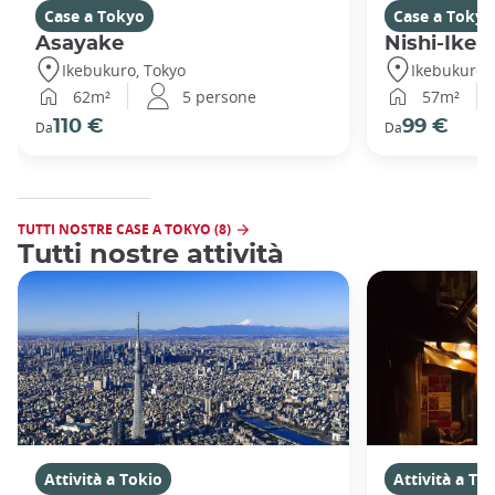
Case a Tokyo
Case a Tokyo
Asayake
Nishi-Ikeb
Ikebukuro, Tokyo
Ikebukuro,
62m²
5 persone
57m²
110 €
99 €
Da
Da
TUTTI NOSTRE CASE A TOKYO (8)
Tutti nostre attività
Attività a Tokio
Attività a To