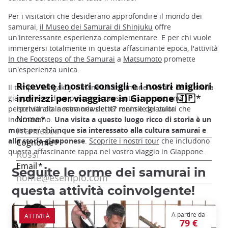
Per i visitatori che desiderano approfondire il mondo dei
samurai,
il Museo dei Samurai di Shinjuku
offre
un'interessante esperienza complementare. E per chi vuole
immergersi totalmente in questa affascinante epoca, l'attività
In the Footsteps of the Samurai
a
Matsumoto
promette
un'esperienza unica.
Il tempio Sengakuji rimane un testimone vivente della storia
giapponese, dove passato e presente si incontrano,
perpetuando la memoria dei 47 rōnin e dei valori che
incarnavano.
Una visita a questo luogo ricco di storia è un
must per chiunque sia interessato alla cultura samurai e
alla storia giapponese
.
Scoprite i nostri tour
che includono
questa affascinante tappa nel vostro viaggio in Giappone.
Seguite le orme dei samurai in
questa attività coinvolgente!
A partire da
ATTIVITÀ
79 €