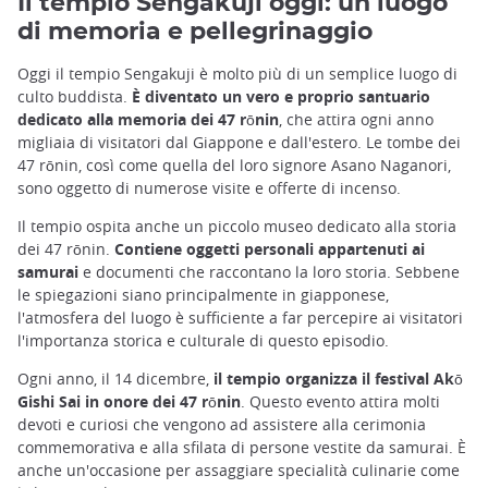
Il tempio Sengakuji oggi: un luogo
di memoria e pellegrinaggio
Oggi il tempio Sengakuji è molto più di un semplice luogo di
culto buddista.
È diventato un vero e proprio santuario
dedicato alla memoria dei 47 rōnin
, che attira ogni anno
migliaia di visitatori dal Giappone e dall'estero. Le tombe dei
47 rōnin, così come quella del loro signore Asano Naganori,
sono oggetto di numerose visite e offerte di incenso.
Il tempio ospita anche un piccolo museo dedicato alla storia
dei 47 rōnin.
Contiene oggetti personali appartenuti ai
samurai
e documenti che raccontano la loro storia. Sebbene
le spiegazioni siano principalmente in giapponese,
l'atmosfera del luogo è sufficiente a far percepire ai visitatori
l'importanza storica e culturale di questo episodio.
Ogni anno, il 14 dicembre,
il tempio organizza il festival Akō
Gishi Sai in onore dei 47 rōnin
. Questo evento attira molti
devoti e curiosi che vengono ad assistere alla cerimonia
commemorativa e alla sfilata di persone vestite da samurai. È
anche un'occasione per assaggiare specialità culinarie come