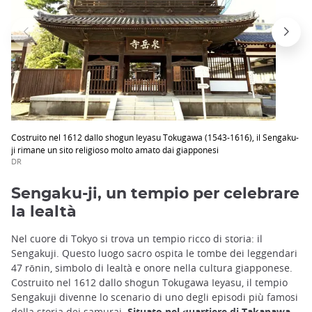
Costruito nel 1612 dallo shogun Ieyasu Tokugawa (1543-1616), il Sengaku-
ji rimane un sito religioso molto amato dai giapponesi
DR
Sengaku-ji, un tempio per celebrare
la lealtà
Nel cuore di Tokyo si trova un tempio ricco di storia: il
Sengakuji. Questo luogo sacro ospita le tombe dei leggendari
47 rōnin, simbolo di lealtà e onore nella cultura giapponese.
Costruito nel 1612 dallo shogun Tokugawa Ieyasu, il tempio
Sengakuji divenne lo scenario di uno degli episodi più famosi
della storia dei samurai.
Situato nel quartiere di Takanawa
,