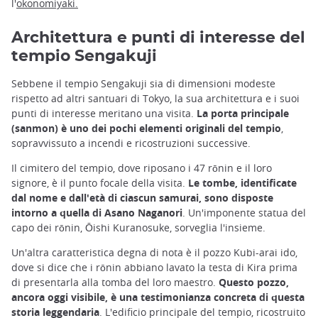
l'
okonomiyaki.
Architettura e punti di interesse del
tempio Sengakuji
Sebbene il tempio Sengakuji sia di dimensioni modeste
rispetto ad altri santuari di Tokyo, la sua architettura e i suoi
punti di interesse meritano una visita.
La porta principale
(sanmon) è uno dei pochi elementi originali del tempio
,
sopravvissuto a incendi e ricostruzioni successive.
Il cimitero del tempio, dove riposano i 47 rōnin e il loro
signore, è il punto focale della visita.
Le tombe, identificate
dal nome e dall'età di ciascun samurai, sono disposte
intorno a quella di Asano Naganori
. Un'imponente statua del
capo dei rōnin, Ōishi Kuranosuke, sorveglia l'insieme.
Un'altra caratteristica degna di nota è il pozzo Kubi-arai ido,
dove si dice che i rōnin abbiano lavato la testa di Kira prima
di presentarla alla tomba del loro maestro.
Questo pozzo,
ancora oggi visibile, è una testimonianza concreta di questa
storia leggendaria
. L'edificio principale del tempio, ricostruito