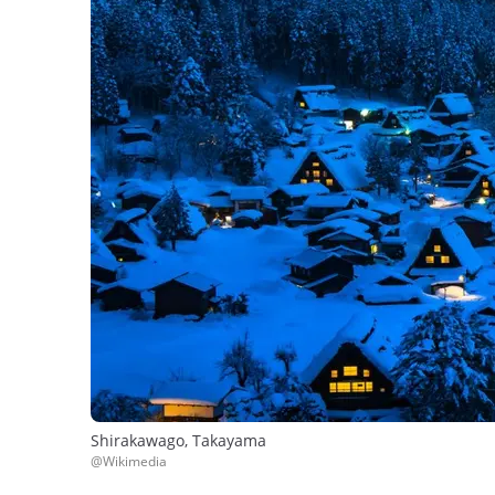
Shirakawago, Takayama
@Wikimedia