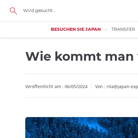
Facebook
Twitter
Instagram
Pinterest
Youtube
Größe
BESUCHEN SIE JAPAN
TRANSFER
Wie kommt man 
Veröffentlicht am : 06/05/2024
Von :
rita@japan-ex