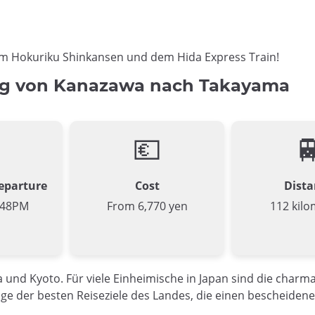
m Hokuriku Shinkansen und dem Hida Express Train!
g von Kanazawa nach Takayama
💶

Departure
Cost
Dista
:48PM
From 6,770 yen
112 kilo
ka und Kyoto. Für viele Einheimische in Japan sind die char
ige der besten Reiseziele des Landes, die einen bescheiden