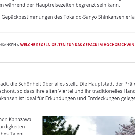
sen während der Hauptreisezeiten begrenzt sein kann.
er Gepäckbestimmungen des Tokaido-Sanyo Shinkansen erfa
NKANSEN //
WELCHE REGELN GELTEN FÜR DAS GEPÄCK IM HOCHGESCHWIN
t, die Schönheit über alles stellt. Die Hauptstadt der Präf
hont, so dass ihre alten Viertel und ihr traditionelles Han
inkansen ist ideal für Erkundungen und Entdeckungen gelegen
Namen Kanazawa
ürdigkeiten
sches Talent