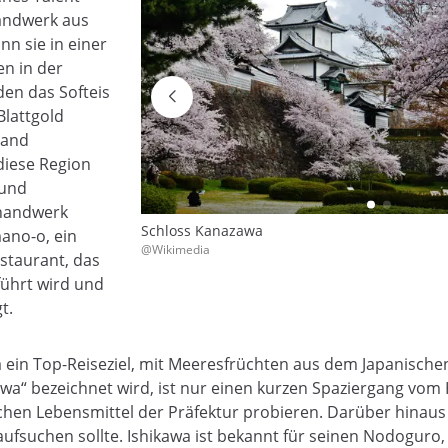
handwerk aus
n sie in einer
en in der
en das Softeis
Blattgold
land
diese Region
 und
thandwerk
Schloss Kanazawa
ano-o, ein
@Wikimedia
estaurant, das
führt wird und
gt.
ein Top-Reiseziel, mit Meeresfrüchten aus dem Japanische
awa“ bezeichnet wird, ist nur einen kurzen Spaziergang vom
chen Lebensmittel der Präfektur probieren. Darüber hinaus 
ufsuchen sollte. Ishikawa ist bekannt für seinen Nodoguro