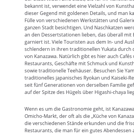
bekannt ist, verwendet eine Vielzahl von Kunst
dieser Gegend mit goldenen Details, und man kan
Fülle von verschiedenen Werkstätten und Galeri
ganzen Stadt besichtigen. Und Naschkatzen werd
an den Dessertstationen lieben, das überall mit 
garniert ist. Viele Touristen aus dem In- und Aus
schlendern in ihren traditionellen Yukata durch 
von Kanazawa. Natürlich gibt es hier auch Cafés
Restaurants, Geschäfte mit Schmuck und Kuns
sowie traditionelle Teehäuser. Besuchen Sie Yam
traditionelles japanisches Ryokan und Kaiseki-R
seit fünf Generationen von derselben Familie ge
auf der Spitze des Hügels über Higashi-chaya lie
Wenn es um die Gastronomie geht, ist Kanazawa 
Omicho-Markt, der oft als die „Küche von Kanaz
die verschiedenen Stände erkunden und die fris
Restaurants, die man für ein gutes Abendessen a