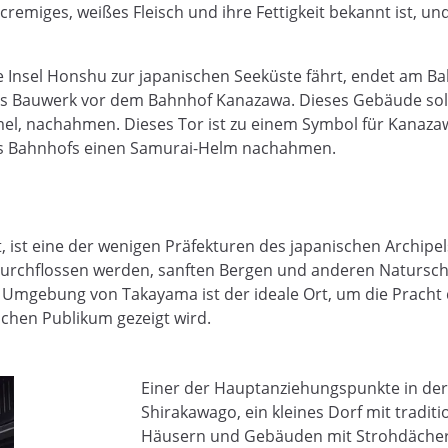
r cremiges, weißes Fleisch und ihre Fettigkeit bekannt ist, u
e Insel Honshu zur japanischen Seeküste fährt, endet am B
hes Bauwerk vor dem Bahnhof Kanazawa. Dieses Gebäude soll
mmel, nachahmen. Dieses Tor ist zu einem Symbol für Kanaz
 des Bahnhofs einen Samurai-Helm nachahmen.
, ist eine der wenigen Präfekturen des japanischen Archipels,
urchflossen werden, sanften Bergen und anderen Naturschö
 Umgebung von Takayama ist der ideale Ort, um die Pracht 
ichen Publikum gezeigt wird.
Einer der Hauptanziehungspunkte in der
Shirakawago, ein kleines Dorf mit tradit
Häusern und Gebäuden mit Strohdächer