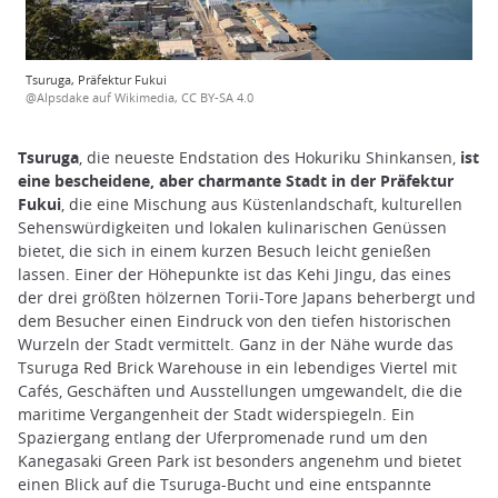
Tsuruga, Präfektur Fukui
@Alpsdake auf Wikimedia, CC BY-SA 4.0
Tsuruga
, die neueste Endstation des Hokuriku Shinkansen,
ist
eine bescheidene, aber charmante Stadt in der Präfektur
Fukui
, die eine Mischung aus Küstenlandschaft, kulturellen
Sehenswürdigkeiten und lokalen kulinarischen Genüssen
bietet, die sich in einem kurzen Besuch leicht genießen
lassen. Einer der Höhepunkte ist das Kehi Jingu, das eines
der drei größten hölzernen Torii-Tore Japans beherbergt und
dem Besucher einen Eindruck von den tiefen historischen
Wurzeln der Stadt vermittelt. Ganz in der Nähe wurde das
Tsuruga Red Brick Warehouse in ein lebendiges Viertel mit
Cafés, Geschäften und Ausstellungen umgewandelt, die die
maritime Vergangenheit der Stadt widerspiegeln. Ein
Spaziergang entlang der Uferpromenade rund um den
Kanegasaki Green Park ist besonders angenehm und bietet
einen Blick auf die Tsuruga-Bucht und eine entspannte