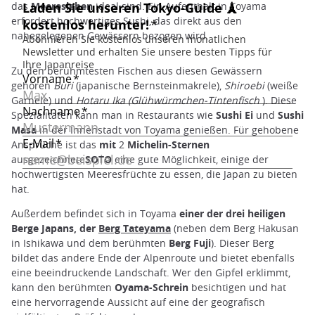
das
Meeresleben
ideal sind. Ein Aufenthalt in Toyama
erfordert hochwertiges Sushi, das direkt aus den
nahegelegenen Gewässern bezogen wird.
Zu den berühmtesten Fischen aus diesen Gewässern
gehören
Buri
(japanische Bernsteinmakrele),
Shiroebi
(weiße
Garnele) und
Hotaru Ika (Glühwürmchen-Tintenfisch
). Diese
Spezialitäten kann man in Restaurants wie
Sushi Ei
und
Sushi
Masa
in der Innenstadt von Toyama genießen. Für gehobene
Ansprüche ist das
mit
2
Michelin-Sternen
ausgezeichnete
SOTO
eine gute Möglichkeit, einige der
hochwertigsten Meeresfrüchte zu essen, die Japan zu bieten
hat.
Außerdem befindet sich in Toyama
einer der drei heiligen
Berge Japans, der
Berg Tateyama
(neben dem Berg Hakusan
in Ishikawa und dem berühmten
Berg Fuji
). Dieser Berg
bildet das andere Ende der Alpenroute und bietet ebenfalls
eine beeindruckende Landschaft. Wer den Gipfel erklimmt,
kann den berühmten
Oyama-Schrein
besichtigen und hat
eine hervorragende Aussicht auf eine der geografisch