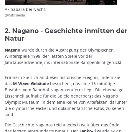
Akihabara bei Nacht.
@Wikimedia
2. Nagano - Geschichte inmitten der
Natur
Nagano
wurde durch die Austragung der Olympischen
Winterspiele 1998, der letzten Spiele vor der
Jahrtausendwende, ins internationale Rampenlicht gerückt.
Erinnern Sie sich an dieses historische Ereignis, indem Sie
das
M-Wave-Gebäude
besuchen
,
das eine 15-minütige
Busfahrt vom Bahnhof Nagano entfernt liegt. Die ehemalige
Eisschnelllaufhalle für die Spiele beherbergt das Nagano
Olympic Museum, in dem eine Reihe von Artefakten, darunter
die olympische Fackel und dokumentarische Fotos, zu sehen
sind.
Die Geschichte Naganos reicht jedoch weit über das Ende
des letzten Jahrhunderts hinaus. Der
Zenko-ji
wurde 642 n.