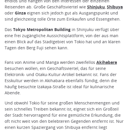
endlos und hängen von den Interessen der einzelnen
Reisenden ab. Große Geschäftsviertel wie
Shinjuku
,
Shibuya
oder
Ginza
eignen sich jedoch gut als Ausgangspunkt und
sind gleichzeitig tolle Orte zum Einkaufen und Essengehen.
Das
Tokyo Metropolitan Building
in Shinjuku verfügt über
eine frei zugängliche Aussichtsplattform, von der aus man
einen Blick auf das Stadtgebiet von Tokio hat und an klaren
Tagen den Berg Fuji sehen kann.
Fans von Anime und Manga werden zweifellos
Akihabara
besuchen wollen, ein Geschäftsviertel, das für seine
Elektronik- und Otaku-Kultur-Artikel bekannt ist. Fans der
Esskultur werden in Akihabara ebenfalls fündig, denn die
häufig besuchte Izakaya-Straße ist ideal für kulinarische
Abende.
Und obwohl Tokio für seine großen Menschenmengen und
sein schnelles Treiben bekannt ist, eignet sich ein Großteil
der Stadt hervorragend für eine gemütliche Erkundung, die
oft nicht weit von den belebteren Gegenden entfernt ist. Nur
einen kurzen Spaziergang von Shibuya entfernt liegt