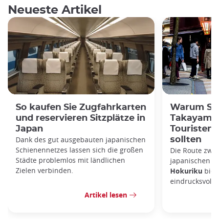
Neueste Artikel
So kaufen Sie Zugfahrkarten
Warum Sie
und reservieren Sitzplätze in
Takayama-
Japan
Touristenp
Dank des gut ausgebauten japanischen
sollten
Schienennetzes lassen sich die großen
Die Route zwi
Städte problemlos mit ländlichen
japanischen A
Zielen verbinden.
Hokuriku
biete
eindrucksvolls
Artikel lesen