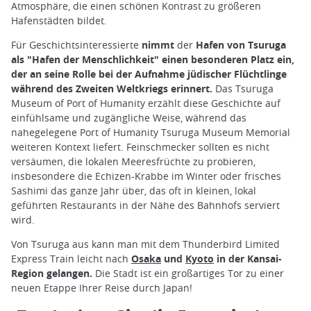
Atmosphäre, die einen schönen Kontrast zu größeren
Hafenstädten bildet.
Für Geschichtsinteressierte
nimmt
der
Hafen von Tsuruga
als "Hafen der Menschlichkeit" einen besonderen Platz ein,
der an seine Rolle bei der Aufnahme jüdischer Flüchtlinge
während des Zweiten Weltkriegs erinnert.
Das Tsuruga
Museum of Port of Humanity erzählt diese Geschichte auf
einfühlsame und zugängliche Weise, während das
nahegelegene Port of Humanity Tsuruga Museum Memorial
weiteren Kontext liefert. Feinschmecker sollten es nicht
versäumen, die lokalen Meeresfrüchte zu probieren,
insbesondere die Echizen-Krabbe im Winter oder frisches
Sashimi das ganze Jahr über, das oft in kleinen, lokal
geführten Restaurants in der Nähe des Bahnhofs serviert
wird.
Von Tsuruga aus kann man mit dem Thunderbird Limited
Express Train leicht nach
Osaka
und
Kyoto
in der Kansai-
Region gelangen.
Die Stadt ist ein großartiges Tor zu einer
neuen Etappe Ihrer Reise durch Japan!