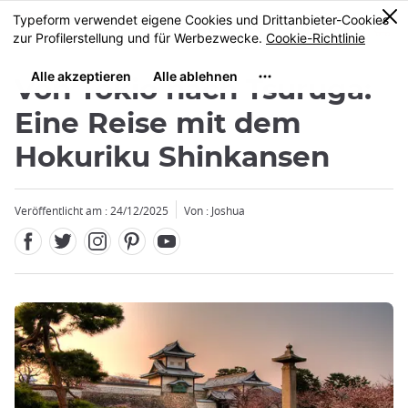
Facebook
Twitter
Instagram
Pinterest
Youtube
Größe
0
MENU
Von Tokio nach Tsuruga:
Eine Reise mit dem
Hokuriku Shinkansen
Veröffentlicht am : 24/12/2025
Von : Joshua