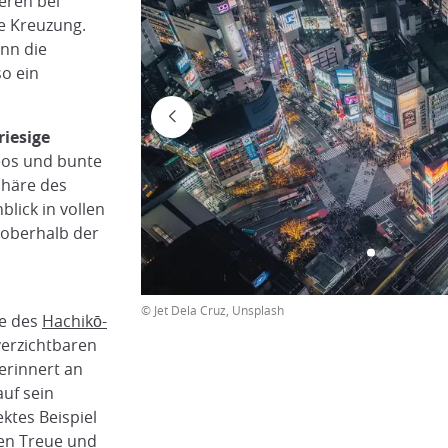
eren bei
e Kreuzung.
nn die
o ein
riesige
eos und bunte
phäre des
blick in vollen
 oberhalb der
.
© Jet Dela Cruz, Unsplash
ue des
Hachikō-
verzichtbaren
 erinnert an
uf sein
ktes Beispiel
ten Treue und