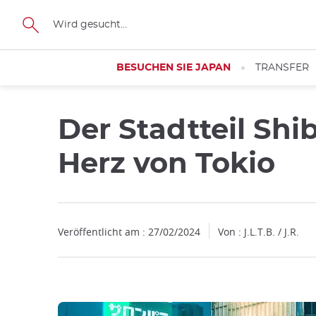
Facebook
Twitter
Instagram
Pinterest
Youtube
Größe
BESUCHEN SIE JAPAN
TRANSFER
Der Stadtteil Shi
Herz von Tokio
Veröffentlicht am : 27/02/2024
Von : J.L.T.B. / J.R.