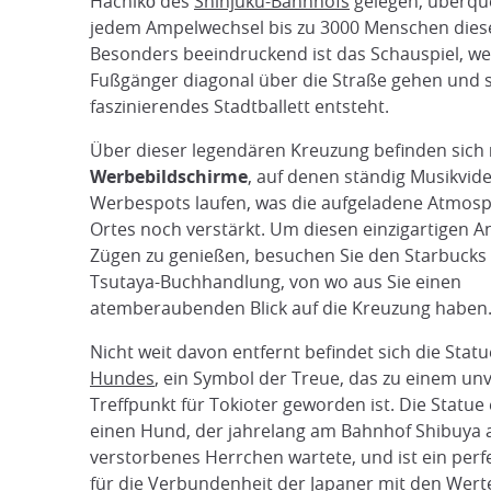
Hachikō des
Shinjuku-Bahnhofs
gelegen, überqu
jedem Ampelwechsel bis zu 3000 Menschen dies
Besonders beeindruckend ist das Schauspiel, we
Fußgänger diagonal über die Straße gehen und s
faszinierendes Stadtballett entsteht.
Über dieser legendären Kreuzung befinden sich
Werbebildschirme
, auf denen ständig Musikvid
Werbespots laufen, was die aufgeladene Atmos
Ortes noch verstärkt. Um diesen einzigartigen An
Zügen zu genießen, besuchen Sie den Starbucks
Tsutaya-Buchhandlung, von wo aus Sie einen
atemberaubenden Blick auf die Kreuzung haben
Nicht weit davon entfernt befindet sich die Stat
Hundes
, ein Symbol der Treue, das zu einem un
Treffpunkt für Tokioter geworden ist. Die Statue
einen Hund, der jahrelang am Bahnhof Shibuya a
verstorbenes Herrchen wartete, und ist ein perfe
für die Verbundenheit der Japaner mit den Wer