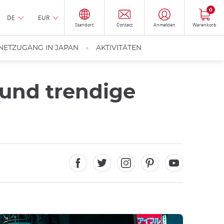
0
DE
EUR
Standort
Contact
Anmelden
Warenkorb
NETZUGANG IN JAPAN
AKTIVITÄTEN
 und trendige