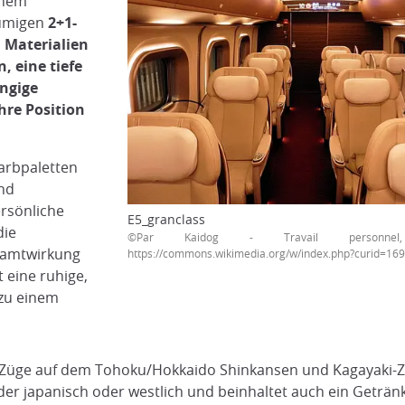
einem
äumigen
2+1-
 Materialien
, eine tiefe
ängige
hre Position
Farbpaletten
end
ersönliche
E5_granclass
die
©Par Kaidog - Travail personn
samtwirkung
https://commons.wikimedia.org/w/index.php?curid=16
t eine ruhige,
 zu einem
usa-Züge auf dem Tohoku/Hokkaido Shinkansen und Kagayaki
der japanisch oder westlich und beinhaltet auch ein Getränk