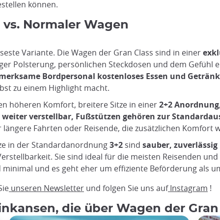
stellen können.
n vs. Normaler Wagen
öseste Variante. Die Wagen der Gran Class sind in einer
exkl
iger Polsterung, persönlichen Steckdosen und dem Gefühl ein
fmerksame Bordpersonal kostenloses Essen und Getränk
lbst zu einem Highlight macht.
n höheren Komfort, breitere Sitze in einer
2+2 Anordnung
d weiter verstellbar, Fußstützen gehören zur Standardau
r längere Fahrten oder Reisende, die zusätzlichen Komfort
tze in der Standardanordnung
3+2
sind
sauber, zuverlässi
erstellbarkeit. Sie sind ideal für die meisten Reisenden und
d minimal und es geht eher um effiziente Beförderung als u
Sie
unseren Newsletter
und folgen Sie uns auf
Instagram
!
hinkansen, die über Wagen der Gran