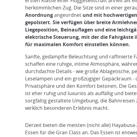
ersten Klasse einer Fluggesellschaft ähnelt als 
herkömmlichen Zug. Die Sitze sind in einer ger
Anordnung
angeordnet
und mit hochwertigen
gepolstert. Sie verfügen über breite Armlehnen
Liegeposition, Beinauflagen und eine leichtg
elektrische Steuerung, mit der die Fahrgäste i
für maximalen Komfort einstellen können.
Sanfte, gedämpfte Beleuchtung und raffinierte 
schaffen eine ruhige, intime Atmosphäre, währ
durchdachte Details - wie große Ablagetische, p
Leselampen und ein großzügiger Gepäckraum - 
Privatsphäre und den Komfort betonen. Die Ge
ist eher ruhig und luxuriös als auffällig und biete
sorgfältig gestaltete Umgebung, die Bahnreisen
wirklich besonderen Erlebnis macht.
Derzeit bieten die meisten (nicht alle) Hayab
Essen für die Gran Class an. Das Essen ist entwe