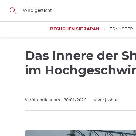
Facebook
Twitter
Instagram
Pinterest
Youtube
Größe
BESUCHEN SIE JAPAN
TRANSFER
Das Innere der S
im Hochgeschwin
Veröffentlicht am : 30/01/2026
Von : Joshua