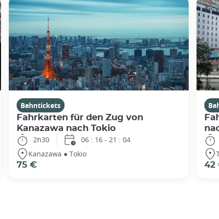
Bahntickets
Ba
Fahrkarten für den Zug von
Fah
Kanazawa nach Tokio
na
2h30
06 : 16 - 21 : 04
Kanazawa ● Tokio
75 €
42