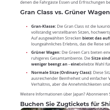
denen die Fahrgäste Essen und Erfrischungen be
Gran Class vs. Grüner Wage
Gran-Klasse:
Die Gran Class ist die luxuri
vollständig verstellbaren Sitzen, hochwert
Auf ausgewählten Strecken
bietet das au
loungeähnliches Erlebnis, das die Reise se
Grüner Wagen:
Die Green Cars bieten eine
ruhigeres Gesamtambiente. Die
Sitze sin
weniger beengt an - eine
beliebte Wahl fü
Normale Sitze (Ordinary Class):
Diese Si
ausreichender Beinfreiheit und einfacher V
Verhältnis, aber die Annehmlichkeiten sin
Weitere Informationen über Japan? Abonnieren 
Buchen Sie Zugtickets für S