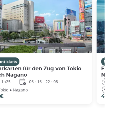
hntickets
Bahntickets
rkarten für den Zug von Tokio
Fahrkarte
ch Nagano
Nagano n
1h25
06 : 16 - 22 : 08
1h25
Tokio ● Nagano
Nagano ● 
 €
42 €