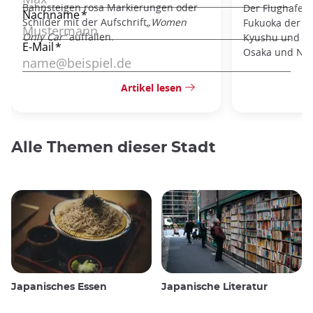
Bahnsteigen rosa Markierungen oder
Der Flughafen 
Schilder mit der Aufschrift
„Women
Fukuoka der zw
Only Car“
auffallen.
Kyushu und bie
Osaka und Nag
Artikel lesen
Alle Themen dieser Stadt
Japanisches Essen
Japanische Literatur