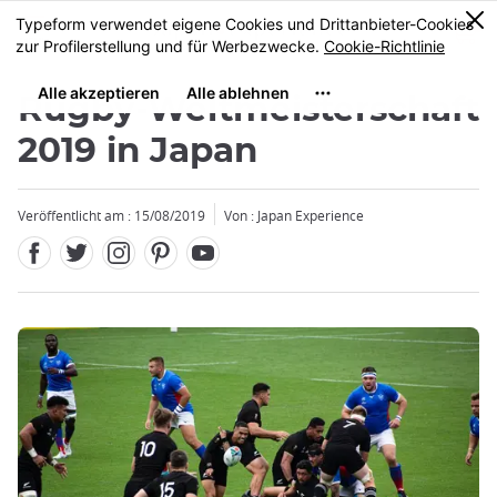
Facebook
Twitter
Instagram
Pinterest
Youtube
Größe
0
MENU
Rugby-Weltmeisterschaft
2019 in Japan
Veröffentlicht am : 15/08/2019
Von : Japan Experience