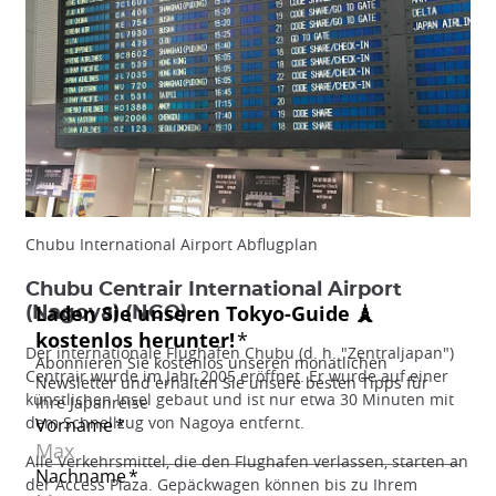
Chubu International Airport Abflugplan
Chubu Centrair International Airport
(Nagoya) (NGO)
Der internationale Flughafen Chubu (d. h. "Zentraljapan")
Centrair wurde im Jahr 2005 eröffnet. Er wurde auf einer
künstlichen Insel gebaut und ist nur etwa 30 Minuten mit
dem Schnellzug von Nagoya entfernt.
Alle Verkehrsmittel, die den Flughafen verlassen, starten an
der Access Plaza. Gepäckwagen können bis zu Ihrem