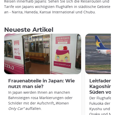
Reisen innerhalb Japans: Sehen Sie sich die Reiserouten und
Tarife von Japans wichtigsten Flughäfen in städtische Gebiete
an - Narita, Haneda, Kansai International und Chubu.
Neueste Artikel
Frauenabteile in Japan: Wie
Leitfaden
nutzt man sie?
Kagoshima
In Japan werden Ihnen an manchen
Süden von
Bahnsteigen rosa Markierungen oder
Der Flughafen 
Schilder mit der Aufschrift
„Women
Fukuoka der zw
Only Car“
auffallen.
Kyushu und bie
Osaka und Nag