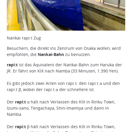
Nankai rapi:t Zug
Besuchern, die direkt ins Zentrum von Osaka wollen, wird
empfohlen, die
Nankai-Bahn
zu benutzen.
rapi:t
ist das Äquivalent der Nankai-Bahn zum Haruka der
JR. Er fährt von KIX nach Namba (33 Minuten, 1.390 Yen).
Es gibt jedoch zwei Arten von rapi:t: den rapi:t α und den
rapi:t β, wobei der rapi:t α der schnellere ist.
Der
rapi:t α
hält nach Verlassen des KIX in Rinku Town,
Izumi-sano, Tengachaya, Shin-Imamiya und dann in
Namba.
Der
rapi:t β
hält nach Verlassen des KIX in Rinku Town,