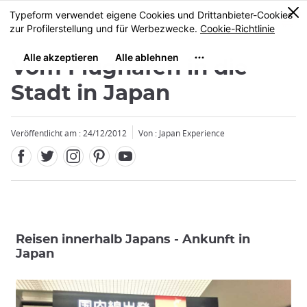
Facebook
Twitter
Instagram
Pinterest
Youtube
Größe
0
MENU
Vom Flughafen in die
Stadt in Japan
Veröffentlicht am : 24/12/2012
Von : Japan Experience
Reisen innerhalb Japans - Ankunft in
Japan