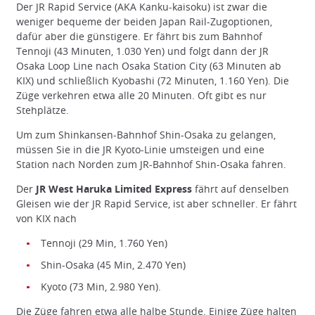
Der JR Rapid Service (AKA Kanku-kaisoku) ist zwar die
weniger bequeme der beiden Japan Rail-Zugoptionen,
dafür aber die günstigere. Er fährt bis zum Bahnhof
Tennoji (43 Minuten, 1.030 Yen) und folgt dann der JR
Osaka Loop Line nach Osaka Station City (63 Minuten ab
KIX) und schließlich Kyobashi (72 Minuten, 1.160 Yen). Die
Züge verkehren etwa alle 20 Minuten. Oft gibt es nur
Stehplätze.
Um zum Shinkansen-Bahnhof Shin-Osaka zu gelangen,
müssen Sie in die JR Kyoto-Linie umsteigen und eine
Station nach Norden zum JR-Bahnhof Shin-Osaka fahren.
Der
JR West Haruka Limited Express
fährt auf denselben
Gleisen wie der JR Rapid Service, ist aber schneller. Er fährt
von KIX nach
Tennoji (29 Min, 1.760 Yen)
Shin-Osaka (45 Min, 2.470 Yen)
Kyoto (73 Min, 2.980 Yen).
Die Züge fahren etwa alle halbe Stunde. Einige Züge halten