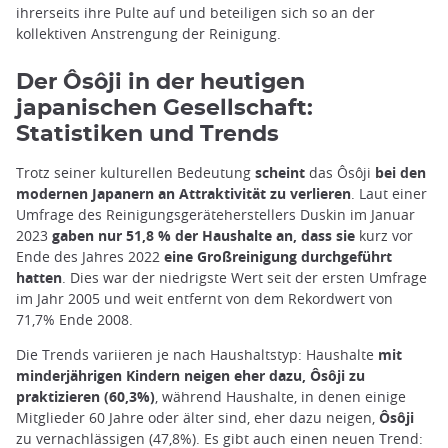
ihrerseits ihre Pulte auf und beteiligen sich so an der
kollektiven Anstrengung der Reinigung.
Der Ôsôji in der heutigen
japanischen Gesellschaft:
Statistiken und Trends
Trotz seiner kulturellen Bedeutung
scheint
das Ôsôji
bei den
modernen Japanern an Attraktivität zu verlieren
. Laut einer
Umfrage des Reinigungsgeräteherstellers Duskin im Januar
2023
gaben nur 51,8 % der Haushalte an, dass sie
kurz vor
Ende des Jahres 2022
eine Großreinigung durchgeführt
hatten
. Dies war der niedrigste Wert seit der ersten Umfrage
im Jahr 2005 und weit entfernt von dem Rekordwert von
71,7% Ende 2008.
Die Trends variieren je nach Haushaltstyp: Haushalte
mit
minderjährigen Kindern neigen eher dazu, Ôsôji zu
praktizieren (60,3%)
, während Haushalte, in denen einige
Mitglieder 60 Jahre oder älter sind, eher dazu neigen,
Ôsôji
zu vernachlässigen (47,8%). Es gibt auch einen neuen Trend: