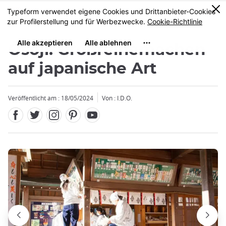
Facebook
Twitter
Instagram
Pinterest
Youtube
Größe
0
MENU
Ôsôji: Großreinemachen
auf japanische Art
Veröffentlicht am : 18/05/2024
Von : I.D.O.
Schließen