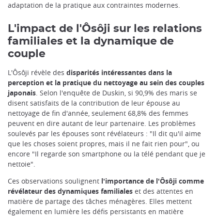
adaptation de la pratique aux contraintes modernes.
L'impact de l'Ôsôji sur les relations
familiales et la dynamique de
couple
L'Ôsôji révèle des
disparités intéressantes dans la
perception et la pratique du nettoyage au sein des couples
japonais
. Selon l'enquête de Duskin, si 90,9% des maris se
disent satisfaits de la contribution de leur épouse au
nettoyage de fin d'année, seulement 68,8% des femmes
peuvent en dire autant de leur partenaire. Les problèmes
soulevés par les épouses sont révélateurs : "Il dit qu'il aime
que les choses soient propres, mais il ne fait rien pour", ou
encore "Il regarde son smartphone ou la télé pendant que je
nettoie".
Ces observations soulignent
l'importance de l'Ôsôji comme
révélateur des dynamiques familiales
et des attentes en
matière de partage des tâches ménagères. Elles mettent
également en lumière les défis persistants en matière