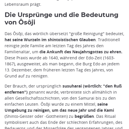
Lebensraum prägt.
Die Ursprünge und die Bedeutung
von Ôsôji
Das Ôsôji, das wörtlich übersetzt "große Reinigung" bedeutet,
hat seine Wurzeln im shintoistischen Glauben
. Traditionell
reinigte jede Familie am letzten Tag des Jahres den
Familienaltar, um
die Ankunft des Neujahrsgottes zu ehren.
Diese Praxis wurde ab 1640, während der Edo-Zeit (1603-
1867), ausgeweitet, als man begann, die Burg Edo an jedem
13. Dezember, dem früheren letzten Tag des Jahres, von
Grund auf zu reinigen.
Der Brauch, der ursprünglich
susuharai (wörtlich: "den Ruß
entfernen")
genannt wurde, verbreitete sich allmählich in
allen Gesellschaftsschichten, von den Samurai bis zu den
einfachen Leuten. Ôsôji wurde zu einem Mittel,
seine
Umgebung zu reinigen, um das neue Jahr und die Kami
(Shinto-Geister oder -Gottheiten) zu
begrüßen
. Das Ritual
symbolisiert auch das Ende der schlechten Erfahrungen, des
Bedauerns und der Misserfolge des vergangenen Jahres und