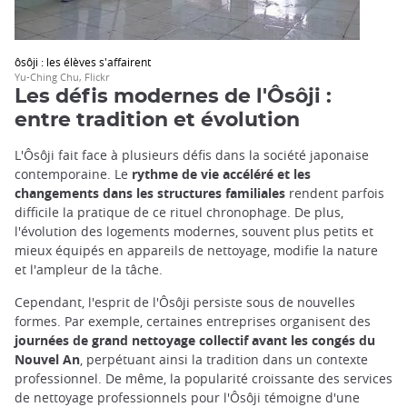
ôsôji : les élèves s'affairent
Yu-Ching Chu, Flickr
Les défis modernes de l'Ôsôji :
entre tradition et évolution
L'Ôsôji fait face à plusieurs défis dans la société japonaise
contemporaine. Le
rythme de vie accéléré et les
changements dans les structures familiales
rendent parfois
difficile la pratique de ce rituel chronophage. De plus,
l'évolution des logements modernes, souvent plus petits et
mieux équipés en appareils de nettoyage, modifie la nature
et l'ampleur de la tâche.
Cependant, l'esprit de l'Ôsôji persiste sous de nouvelles
formes. Par exemple, certaines entreprises organisent des
journées de grand nettoyage collectif avant les congés du
Nouvel An
, perpétuant ainsi la tradition dans un contexte
professionnel. De même, la popularité croissante des services
de nettoyage professionnels pour l'Ôsôji témoigne d'une