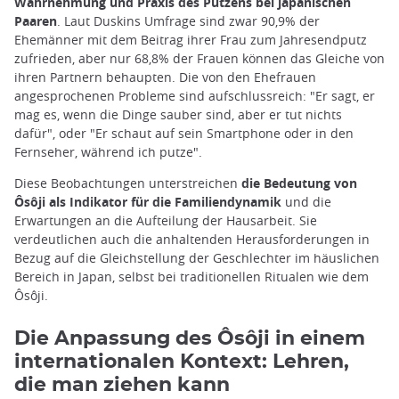
Wahrnehmung und Praxis des Putzens bei japanischen
Paaren
. Laut Duskins Umfrage sind zwar 90,9% der
Ehemänner mit dem Beitrag ihrer Frau zum Jahresendputz
zufrieden, aber nur 68,8% der Frauen können das Gleiche von
ihren Partnern behaupten. Die von den Ehefrauen
angesprochenen Probleme sind aufschlussreich: "Er sagt, er
mag es, wenn die Dinge sauber sind, aber er tut nichts
dafür", oder "Er schaut auf sein Smartphone oder in den
Fernseher, während ich putze".
Diese Beobachtungen unterstreichen
die Bedeutung von
Ôsôji als Indikator für die Familiendynamik
und die
Erwartungen an die Aufteilung der Hausarbeit. Sie
verdeutlichen auch die anhaltenden Herausforderungen in
Bezug auf die Gleichstellung der Geschlechter im häuslichen
Bereich in Japan, selbst bei traditionellen Ritualen wie dem
Ôsôji.
Die Anpassung des Ôsôji in einem
internationalen Kontext: Lehren,
die man ziehen kann