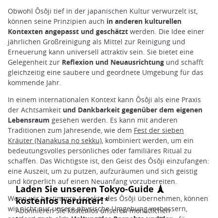
Obwohl Ôsôji tief in der japanischen Kultur verwurzelt ist,
können seine Prinzipien auch
in anderen kulturellen
Kontexten angepasst und geschätzt
werden. Die Idee einer
jährlichen Großreinigung als Mittel zur Reinigung und
Erneuerung kann universell attraktiv sein. Sie bietet eine
Gelegenheit zur
Reflexion und Neuausrichtung
und schafft
gleichzeitig eine saubere und geordnete Umgebung für das
kommende Jahr.
In einem internationalen Kontext kann Ôsôji als eine Praxis
der Achtsamkeit
und Dankbarkeit gegenüber dem eigenen
Lebensraum
gesehen werden. Es kann mit anderen
Traditionen zum Jahresende, wie dem
Fest der sieben
Kräuter (Nanakusa no sekku)
, kombiniert werden, um ein
bedeutungsvolles persönliches oder familiäres Ritual zu
schaffen. Das Wichtigste ist, den Geist des Ôsôji einzufangen:
eine Auszeit, um zu putzen, aufzuräumen und sich geistig
und körperlich auf einen Neuanfang vorzubereiten.
Wenn wir bestimmte Aspekte des Ôsôji übernehmen, können
wir nicht nur unsere physische Umgebung verbessern,