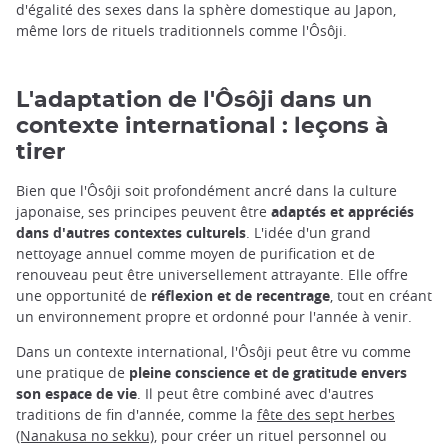
d'égalité des sexes dans la sphère domestique au Japon,
même lors de rituels traditionnels comme l'Ôsôji.
L'adaptation de l'Ôsôji dans un
contexte international : leçons à
tirer
Bien que l'Ôsôji soit profondément ancré dans la culture
japonaise, ses principes peuvent être
adaptés et appréciés
dans d'autres contextes culturels
. L'idée d'un grand
nettoyage annuel comme moyen de purification et de
renouveau peut être universellement attrayante. Elle offre
une opportunité de
réflexion et de recentrage
, tout en créant
un environnement propre et ordonné pour l'année à venir.
Dans un contexte international, l'Ôsôji peut être vu comme
une pratique de
pleine conscience et de gratitude envers
son espace de vie
. Il peut être combiné avec d'autres
traditions de fin d'année, comme la
fête des sept herbes
(Nanakusa no sekku)
, pour créer un rituel personnel ou