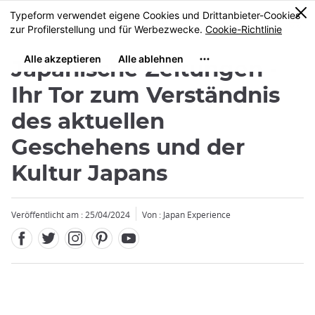
Facebook
Twitter
Instagram
Pinterest
Youtube
Größe
0
MENU
Japanische Zeitungen -
Ihr Tor zum Verständnis
des aktuellen
Geschehens und der
Kultur Japans
Veröffentlicht am : 25/04/2024
Von : Japan Experience