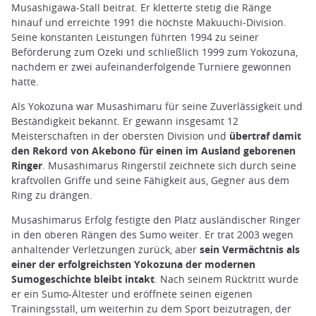
Musashigawa-Stall beitrat. Er kletterte stetig die Ränge
hinauf und erreichte 1991 die höchste Makuuchi-Division.
Seine konstanten Leistungen führten 1994 zu seiner
Beförderung zum Ozeki und schließlich 1999 zum Yokozuna,
nachdem er zwei aufeinanderfolgende Turniere gewonnen
hatte.
Als Yokozuna war Musashimaru für seine Zuverlässigkeit und
Beständigkeit bekannt. Er gewann insgesamt 12
Meisterschaften in der obersten Division und
übertraf damit
den Rekord von Akebono für einen im Ausland geborenen
Ringer
. Musashimarus Ringerstil zeichnete sich durch seine
kraftvollen Griffe und seine Fähigkeit aus, Gegner aus dem
Ring zu drängen.
Musashimarus Erfolg festigte den Platz ausländischer Ringer
in den oberen Rängen des Sumo weiter. Er trat 2003 wegen
anhaltender Verletzungen zurück, aber
sein Vermächtnis als
einer der erfolgreichsten Yokozuna der modernen
Sumogeschichte bleibt intakt
. Nach seinem Rücktritt wurde
er ein Sumo-Ältester und eröffnete seinen eigenen
Trainingsstall, um weiterhin zu dem Sport beizutragen, der