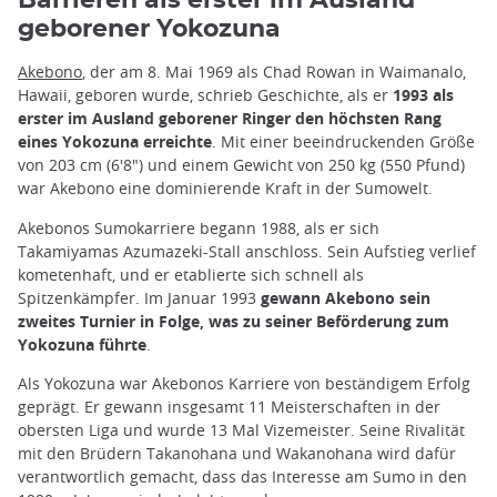
Barrieren als erster im Ausland
geborener Yokozuna
Akebono
, der am 8. Mai 1969 als Chad Rowan in Waimanalo,
Hawaii, geboren wurde, schrieb Geschichte, als er
1993 als
erster im Ausland geborener Ringer den höchsten Rang
eines Yokozuna erreichte
. Mit einer beeindruckenden Größe
von 203 cm (6'8") und einem Gewicht von 250 kg (550 Pfund)
war Akebono eine dominierende Kraft in der Sumowelt.
Akebonos Sumokarriere begann 1988, als er sich
Takamiyamas Azumazeki-Stall anschloss. Sein Aufstieg verlief
kometenhaft, und er etablierte sich schnell als
Spitzenkämpfer. Im Januar 1993
gewann Akebono sein
zweites Turnier in Folge, was zu seiner Beförderung zum
Yokozuna führte
.
Als Yokozuna war Akebonos Karriere von beständigem Erfolg
geprägt. Er gewann insgesamt 11 Meisterschaften in der
obersten Liga und wurde 13 Mal Vizemeister. Seine Rivalität
mit den Brüdern Takanohana und Wakanohana wird dafür
verantwortlich gemacht, dass das Interesse am Sumo in den