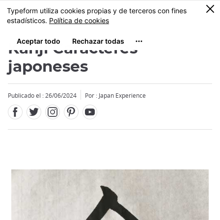
Facebook
Twitter
Instagram
Pinterest
Youtube
Tamaño
0
MENU
Kanji Caracteres
japoneses
Publicado el : 26/06/2024
Por : Japan Experience