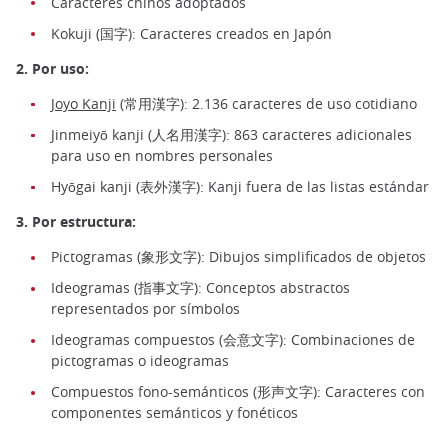
Caracteres chinos adoptados
Kokuji (国字): Caracteres creados en Japón
2. Por uso:
Joyo Kanji
(常用漢字): 2.136 caracteres de uso cotidiano
Jinmeiyō kanji (人名用漢字): 863 caracteres adicionales
para uso en nombres personales
Hyōgai kanji (表外漢字): Kanji fuera de las listas estándar
3. Por estructura:
Pictogramas (象形文字): Dibujos simplificados de objetos
Ideogramas (指事文字): Conceptos abstractos
representados por símbolos
Ideogramas compuestos (会意文字): Combinaciones de
pictogramas o ideogramas
Compuestos fono-semánticos (形声文字): Caracteres con
componentes semánticos y fonéticos